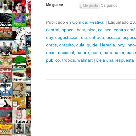
Me gusta:
Me gusta
Cargando...
Publicado en
Comida
,
Festival
|
Etiquetado
13
central
,
appcel
,
best
,
blog
,
celiaco
,
centro amé
day
,
degustacion
,
dia
,
entrada
,
escazu
,
especi
gratis
,
gratuito
,
guia
,
guide
,
Heredia
,
hoy
,
inno
mxm
,
nacional
,
nature
,
oona
,
para hacer
,
pas
publico
,
tropics
,
walmart
|
Deja una respuesta