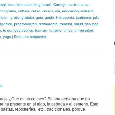
imal
,
best
,
bienestar
,
blog
,
brasil
,
Cartago
,
castro carazo
,
ronograma
,
cultura
,
curso
,
cursos
,
dia
,
educacion
,
entrada
,
gluten
,
gratis
,
gratuito
,
guia
,
guide
,
Hidroponía
,
jardineria
,
julio
,
rganico
,
programacion
,
restaurante
,
romeria
,
salud
,
san jose
,
o
,
to do
,
todo publico
,
tourism
,
turismo
,
umca
,
universidad
,
o
,
yoga
|
Deja una respuesta
is
líaco. ¿Qué es un celíaco? Es una persona que no
eína presente en el trigo, la cebada y el centeno. Esto
astas, reposterías, etc., tradicionales, porque