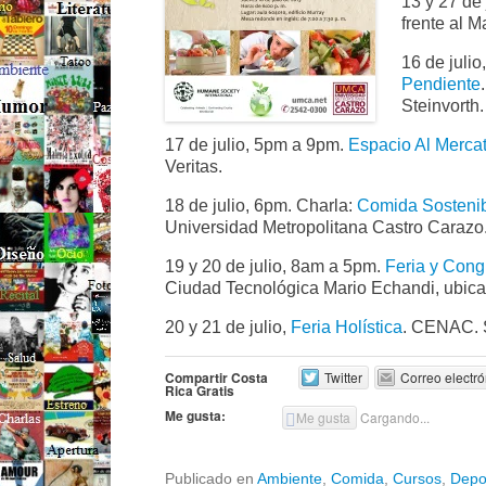
13 y 27 de
frente al 
16 de juli
Pendiente
Steinvorth
17 de julio, 5pm a 9pm.
Espacio Al Merca
Veritas.
18 de julio, 6pm. Charla:
Comida Sostenibl
Universidad Metropolitana Castro Carazo.
19 y 20 de julio, 8am a 5pm.
Feria y Cong
Ciudad Tecnológica Mario Echandi, ubicad
20 y 21 de julio,
Feria Holística
. CENAC. 
Compartir Costa
Twitter
Correo electró
Rica Gratis
Me gusta:
Me gusta
Cargando...
Publicado en
Ambiente
,
Comida
,
Cursos
,
Depo