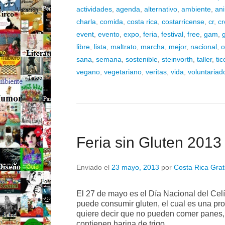
actividades
,
agenda
,
alternativo
,
ambiente
,
an
charla
,
comida
,
costa rica
,
costarricense
,
cr
,
c
event
,
evento
,
expo
,
feria
,
festival
,
free
,
gam
,
libre
,
lista
,
maltrato
,
marcha
,
mejor
,
nacional
,
o
sana
,
semana
,
sostenible
,
steinvorth
,
taller
,
tic
vegano
,
vegetariano
,
veritas
,
vida
,
voluntariad
Feria sin Gluten 2013
Enviado el
23 mayo, 2013
por
Costa Rica Grat
El 27 de mayo es el Día Nacional del Ce
puede consumir gluten, el cual es una prot
quiere decir que no pueden comer panes, p
contienen harina de trigo.