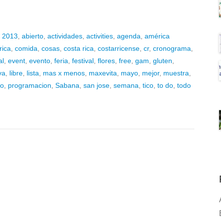
,
2013
,
abierto
,
actividades
,
activities
,
agenda
,
américa
rica
,
comida
,
cosas
,
costa rica
,
costarricense
,
cr
,
cronograma
,
al
,
event
,
evento
,
feria
,
festival
,
flores
,
free
,
gam
,
gluten
,
va
,
libre
,
lista
,
mas x menos
,
maxevita
,
mayo
,
mejor
,
muestra
,
eo
,
programacion
,
Sabana
,
san jose
,
semana
,
tico
,
to do
,
todo