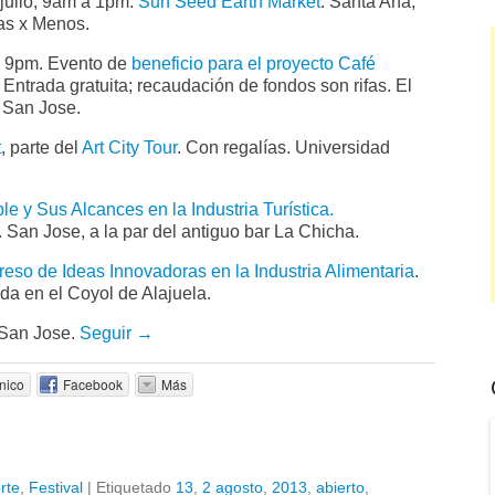
 julio, 9am a 1pm.
Sun Seed Earth Market
. Santa Ana,
Mas x Menos.
o, 9pm. Evento de
beneficio para el proyecto Café
. Entrada gratuita; recaudación de fondos son rifas. El
. San Jose.
t
, parte del
Art City Tour
. Con regalías. Universidad
e y Sus Alcances en la Industria Turística.
 San Jose, a la par del antiguo bar La Chicha.
reso de Ideas Innovadoras en la Industria Alimentaria
.
a en el Coyol de Alajuela.
San Jose.
Seguir →
nico
Facebook
Más
rte
,
Festival
|
Etiquetado
13
,
2 agosto
,
2013
,
abierto
,