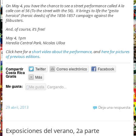
On May 4, you have the chance to see a street performance called A la
calle con el 56 (To the street with the 56). It brings to life the “gesta
heroica” (heroic deeds) of the 1856-1857 campaign against the
filibusters.
And, of course, it’s free!
May 4, 1pm
Heredia Central Park, Nicolas Ulloa
Click here for a
short video about the performance
, and
here for pictures
of previous editions
.
Compartir
Twitter
Correo electrónico
Facebook
Costa Rica
Gratis
Más
Me gusta:
Me gusta
Cargando...
29 abril, 2013
Deja una respuesta
Exposiciones del verano, 2a parte