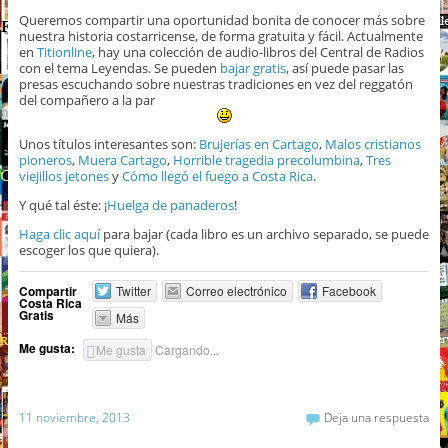
Queremos compartir una oportunidad bonita de conocer más sobre
nuestra historia costarricense, de forma gratuita y fácil. Actualmente
en
Titionline
, hay una colección de audio-libros del Central de Radios
con el tema Leyendas. Se pueden
bajar gratis
, así puede pasar las
presas escuchando sobre nuestras tradiciones en vez del reggatón
del compañero a la par
Unos títulos interesantes son:
Brujerías en Cartago
,
Malos cristianos
pioneros
,
Muera Cartago
,
Horrible tragedia precolumbina
,
Tres
viejillos jetones
y
Cómo llegó el fuego a Costa Rica
.
Y qué tal éste: ¡
Huelga de panaderos
!
Haga clic aquí
para bajar (cada libro es un archivo separado, se puede
escoger los que quiera).
Compartir
Twitter
Correo electrónico
Facebook
Costa Rica
Gratis
Más
Me gusta:
Me gusta
Cargando...
11 noviembre, 2013
Deja una respuesta