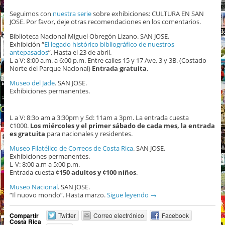
Seguimos con
nuestra serie
sobre exhibiciones: CULTURA EN SAN
JOSE. Por favor, deje otras recomendaciones en los comentarios.
Biblioteca Nacional Miguel Obregón Lizano. SAN JOSE.
Exhibición “
El legado histórico bibliográfico de nuestros
antepasados
”. Hasta el 23 de abril.
L a V: 8:00 a.m. a 6:00 p.m. Entre calles 15 y 17 Ave, 3 y 3B. (Costado
Norte del Parque Nacional)
Entrada gratuita
.
Museo del Jade
. SAN JOSE.
Exhibiciones permanentes.
L a V: 8:3o am a 3:30pm y Sd: 11am a 3pm. La entrada cuesta
¢1000.
Los miércoles y el primer sábado de cada mes, la entrada
es gratuita
para nacionales y residentes.
Museo Filatélico de Correos de Costa Rica
. SAN JOSE.
Exhibiciones permanentes.
L-V: 8:00 a.m a 5:00 p.m.
Entrada cuesta
¢150 adultos y ¢100 niños
.
Museo Nacional
. SAN JOSE.
“Il nuovo mondo”. Hasta marzo.
Sigue leyendo
→
Compartir
Twitter
Correo electrónico
Facebook
Costa Rica