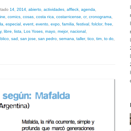
etado
14
,
2014
,
abierto
,
actividades
,
affleck
,
agenda
,
ine
,
comics
,
cosas
,
costa rica
,
costarricense
,
cr
,
cronograma
,
da
,
especial
,
event
,
evento
,
expo
,
familia
,
festival
,
folclor
,
free
,
y
,
libre
,
lista
,
Los Yoses
,
mayo
,
mejor
,
nacional
,
blico
,
sad
,
san jose
,
san pedro
,
semana
,
taller
,
tico
,
tim
,
to do
,