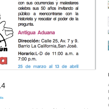
14
tis