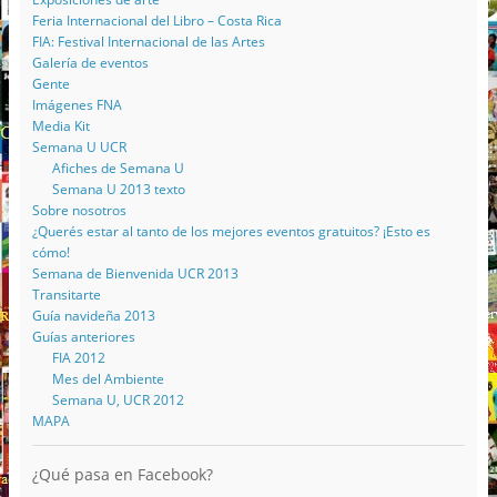
Feria Internacional del Libro – Costa Rica
FIA: Festival Internacional de las Artes
Galería de eventos
Gente
Imágenes FNA
Media Kit
Semana U UCR
Afiches de Semana U
Semana U 2013 texto
Sobre nosotros
¿Querés estar al tanto de los mejores eventos gratuitos? ¡Esto es
cómo!
Semana de Bienvenida UCR 2013
Transitarte
Guía navideña 2013
Guías anteriores
FIA 2012
Mes del Ambiente
Semana U, UCR 2012
MAPA
¿Qué pasa en Facebook?