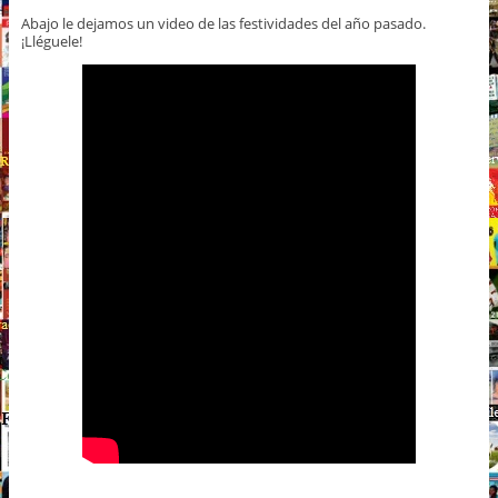
Abajo le dejamos un video de las festividades del año pasado.
¡Lléguele!