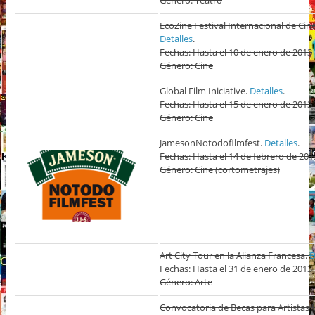
Género: Teatro
EcoZine Festival Internacional de Ci
Detalles
.
Fechas: Hasta el 10 de enero de 2013
Género: Cine
Global Film Iniciative.
Detalles
.
Fechas: Hasta el 15 de enero de 2013
Género: Cine
JamesonNotodofilmfest.
Detalles
.
Fechas: Hasta el 14 de febrero de 201
Género: Cine (cortometrajes)
Art City Tour en la Alianza Francesa.
D
Fechas: Hasta el 31 de enero de 2013
Género: Arte
Convocatoria de Becas para Artista