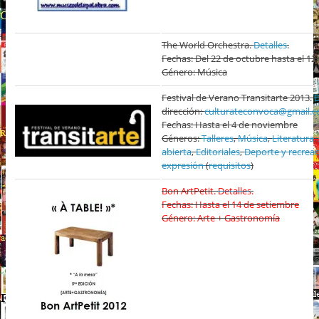
The World Orchestra.
Detalles
.
Fechas: Del 22 de octubre hasta el 1
Género: Música
Festival de Verano Transitarte 2013.
D
dirección:
culturateconvoca@gmail.
Fechas: Hasta el 4 de noviembre
Géneros:
Talleres
,
Música
,
Literatura
,
abierta
,
Editoriales
,
Deporte y recrea
expresión
(
requisitos
)
Bon ArtPetit.
Detalles
.
Fechas: Hasta el 14 de setiembre
Género: Arte + Gastronomía