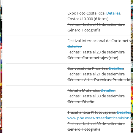
Expo Foto Costa Rica.
Detalles
.
Costo: ¢10.000 (6 fotos)
Fechas: Hasta el 15 de setiembre
Género: Fotografía
Festival Internacional de Cortometraj
Detalles
.
Fechas: Hasta el 23 de setiembre
Género: Cortometrajes (cine)
Convocatoria Proartes.
Detalles
.
Fechas: Hasta el 21 de setiembre
Géneros: Artes Escénicas, Producción
Mutatis Mutandis.
Detalles
.
Fechas: Hasta el 30 de setiembre
Género: Diseño
Trasatlántica PHotoEspaña.
Detalles
.
www.phe.es/es/trasatlantica/visiona
Fechas: Hasta el 30 de setiembre
Género: Fotografía