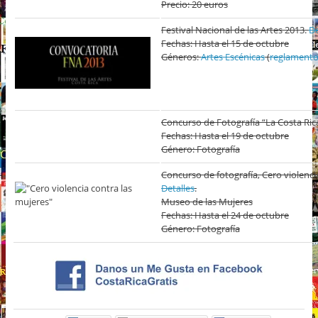
Precio: 20 euros
Festival Nacional de las Artes 2013.
De
Fechas: Hasta el 15 de octubre
Géneros:
Artes Escénicas
(
reglament
Concurso de Fotografía “La Costa Ric
Fechas: Hasta el 19 de octubre
Género: Fotografía
Concurso de fotografía, Cero violenci
Detalles
.
Museo de las Mujeres
Fechas: Hasta el 24 de octubre
Género: Fotografía