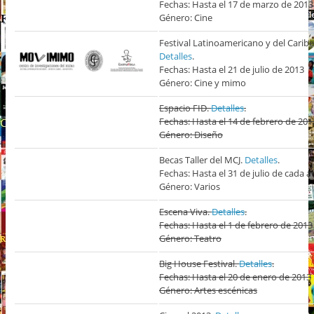
Fechas: Hasta el 17 de marzo de 2013
Género: Cine
Festival Latinoamericano y del Carib
Detalles
.
Fechas: Hasta el 21 de julio de 2013
Género: Cine y mimo
Espacio FID.
Detalles
.
Fechas: Hasta el 14 de febrero de 201
Género: Diseño
Becas Taller del MCJ.
Detalles
.
Fechas: Hasta el 31 de julio de cada 
Género: Varios
Escena Viva.
Detalles
.
Fechas: Hasta el 1 de febrero de 2013
Género: Teatro
Big House Festival.
Detalles
.
Fechas: Hasta el 20 de enero de 2013
Género: Artes escénicas