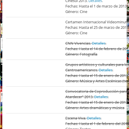
Cinesul 2013.
Detalles
.
Fechas: Hasta el 1 de marzo de 2013
Género: Cine
Certamen Internacional Videominuto
Fechas: Hasta el 25 de marzo de 2013
Género: Cine
CNN Vivencias.
Detalles
.
Fechas: Hasta el 14 de febrero de 201
Género: Fotografía
Grupos artísticos y culturales para l
Centroamericanos.
Detalles
.
Fechas: Hasta el 15 de enero de 2013
Género: Música y Artes Escénicas (teat
Convocatoria de Coproducción para e
Atardecer” 2013.
Detalles
.
Fechas: Hasta el 15 de enero de 2013
Género: Artes dramáticas y música
Escena Viva.
Detalles
.
Fechas: Hasta el 1 de febrero del 201