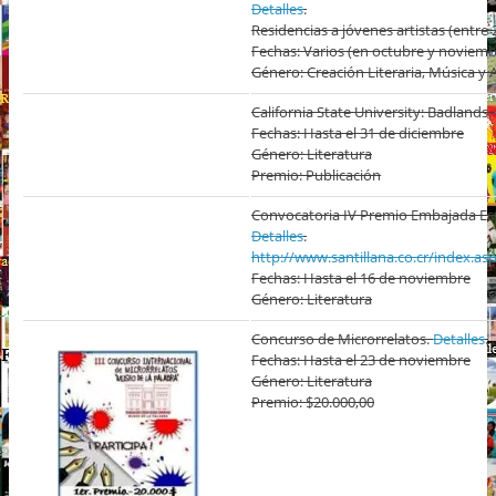
Detalles
.
Residencias a jóvenes artistas (entre 
Fechas: Varios (en octubre y noviemb
Género: Creación Literaria, Música y 
California State University: Badlands.
Fechas: Hasta el 31 de diciembre
Género: Literatura
Premio: Publicación
Convocatoria IV Premio Embajada Espa
Detalles
.
http://www.santillana.co.cr/index.as
Fechas: Hasta el 16 de noviembre
Género: Literatura
Concurso de Microrrelatos.
Detalles
.
Fechas: Hasta el 23 de noviembre
Género: Literatura
Premio: $20.000,00