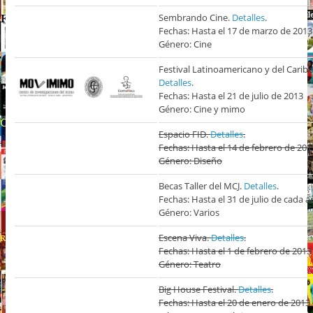
Sembrando Cine.
Detalles
.
Fechas: Hasta el 17 de marzo de 2013
Género: Cine
Festival Latinoamericano y del Carib
Detalles
.
Fechas: Hasta el 21 de julio de 2013
Género: Cine y mimo
Espacio FID.
Detalles
.
Fechas: Hasta el 14 de febrero de 201
Género: Diseño
Becas Taller del MCJ.
Detalles
.
Fechas: Hasta el 31 de julio de cada 
Género: Varios
Escena Viva.
Detalles
.
Fechas: Hasta el 1 de febrero de 2013
Género: Teatro
Big House Festival.
Detalles
.
Fechas: Hasta el 20 de enero de 2013