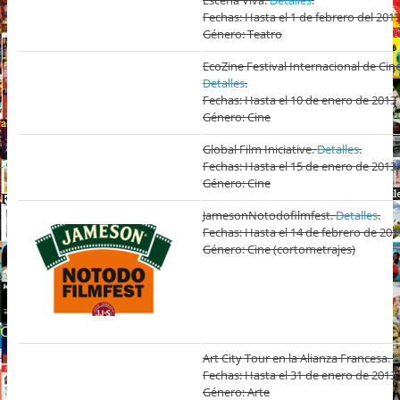
Escena Viva.
Detalles
.
Fechas: Hasta el 1 de febrero del 201
Género: Teatro
EcoZine Festival Internacional de Ci
Detalles
.
Fechas: Hasta el 10 de enero de 2013
Género: Cine
Global Film Iniciative.
Detalles
.
Fechas: Hasta el 15 de enero de 2013
Género: Cine
JamesonNotodofilmfest.
Detalles
.
Fechas: Hasta el 14 de febrero de 201
Género: Cine (cortometrajes)
Art City Tour en la Alianza Francesa.
D
Fechas: Hasta el 31 de enero de 2013
Género: Arte