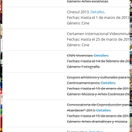
Género: Artes escénicas
Cinesul 2013.
Detalles
.
Fechas: Hasta el 1 de marzo de 2013
Género: Cine
Certamen Internacional Videominuto
Fechas: Hasta el 25 de marzo de 2013
Género: Cine
CNN Vivencias.
Detalles
.
Fechas: Hasta el 14 de febrero de 201
Género: Fotografía
Grupos artísticos y culturales para l
Centroamericanos.
Detalles
.
Fechas: Hasta el 15 de enero de 2013
Género: Música y Artes Escénicas (teat
Convocatoria de Coproducción para e
Atardecer” 2013.
Detalles
.
Fechas: Hasta el 15 de enero de 2013
Género: Artes dramáticas y música