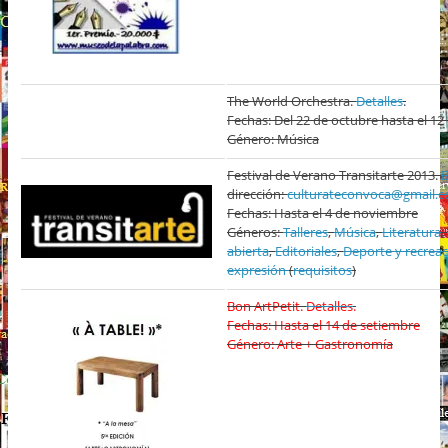
The World Orchestra.
Detalles
.
Fechas: Del 22 de octubre hasta el 1
Género: Música
Festival de Verano Transitarte 2013.
D
dirección:
culturateconvoca@gmail.
Fechas: Hasta el 4 de noviembre
Géneros:
Talleres
,
Música
,
Literatura
,
abierta
,
Editoriales
,
Deporte y recrea
expresión
(
requisitos
)
Bon ArtPetit.
Detalles
.
Fechas: Hasta el 14 de setiembre
Género: Arte + Gastronomía