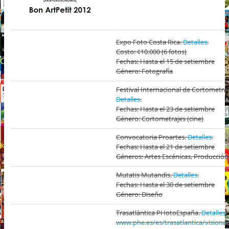
Expo Foto Costa Rica.
Detalles
.
Costo: ¢10.000 (6 fotos)
Fechas: Hasta el 15 de setiembre
Género: Fotografía
Festival Internacional de Cortometraj
Detalles
.
Fechas: Hasta el 23 de setiembre
Género: Cortometrajes (cine)
Convocatoria Proartes.
Detalles
.
Fechas: Hasta el 21 de setiembre
Géneros: Artes Escénicas, Producción
Mutatis Mutandis.
Detalles
.
Fechas: Hasta el 30 de setiembre
Género: Diseño
Trasatlántica PHotoEspaña.
Detalles
.
www.phe.es/es/trasatlantica/visiona