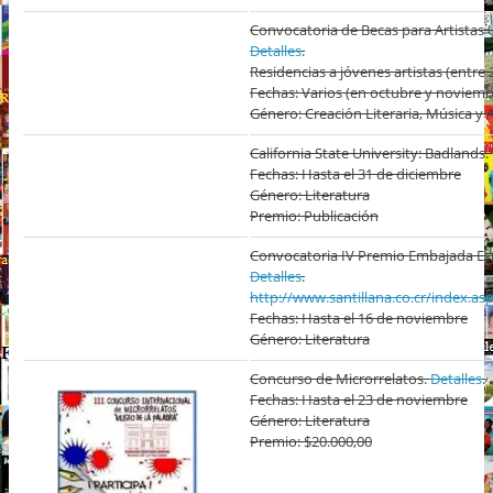
Convocatoria de Becas para Artista
Detalles
.
Residencias a jóvenes artistas (entre 
Fechas: Varios (en octubre y noviemb
Género: Creación Literaria, Música y 
California State University: Badlands.
Fechas: Hasta el 31 de diciembre
Género: Literatura
Premio: Publicación
Convocatoria IV Premio Embajada Espa
Detalles
.
http://www.santillana.co.cr/index.as
Fechas: Hasta el 16 de noviembre
Género: Literatura
Concurso de Microrrelatos.
Detalles
.
Fechas: Hasta el 23 de noviembre
Género: Literatura
Premio: $20.000,00