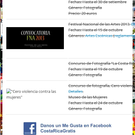
Fechas: Hasta el 30 de setiembre
Género: Fotografía
Precio: 20 euros
Festival Nacional de las Artes 2013.
De
Fechas: Hasta el 15 de octubre
Géneros:
Artes Escénicas
(
reglament
Concurso de Fotografía “La Costa Ric
Fechas: Hasta el 19 de octubre
Género: Fotografía
Concurso de fotografía, Cero violenci
Detalles
.
Museo de las Mujeres
Fechas: Hasta el 24 de octubre
Género: Fotografía