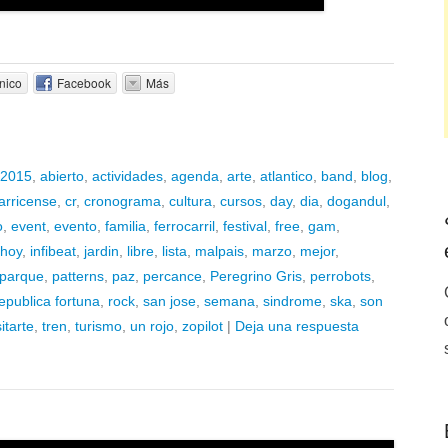
nico
Facebook
Más
2015
,
abierto
,
actividades
,
agenda
,
arte
,
atlantico
,
band
,
blog
,
arricense
,
cr
,
cronograma
,
cultura
,
cursos
,
day
,
dia
,
dogandul
,
o
,
event
,
evento
,
familia
,
ferrocarril
,
festival
,
free
,
gam
,
hoy
,
infibeat
,
jardin
,
libre
,
lista
,
malpais
,
marzo
,
mejor
,
parque
,
patterns
,
paz
,
percance
,
Peregrino Gris
,
perrobots
,
epublica fortuna
,
rock
,
san jose
,
semana
,
sindrome
,
ska
,
son
itarte
,
tren
,
turismo
,
un rojo
,
zopilot
|
Deja una respuesta