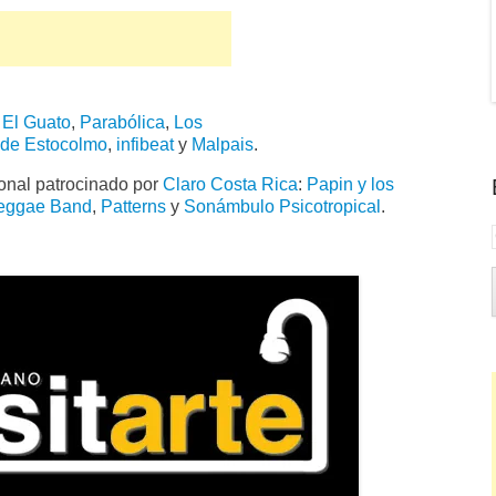
,
El Guato
,
Parabólica
,
Los
de Estocolmo
,
infibeat
y
Malpais
.
onal patrocinado por
Claro Costa Rica
:
Papin y los
eggae Band
,
Patterns
y
Sonámbulo Psicotropical
.