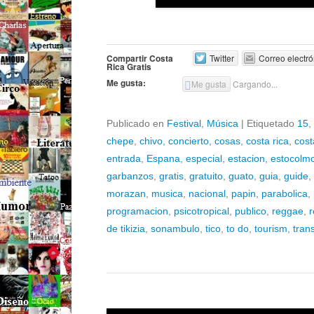
Compartir Costa
Twitter
Correo electró
Rica Gratis
Me gusta:
Me gusta
Cargando...
Publicado en
Festival
,
Música
|
Etiquetado
15
,
chepe
,
chivo
,
concierto
,
cosas
,
costa rica
,
cost
entrada
,
Espana
,
especial
,
estacion
,
estocolm
garbanzos
,
gratis
,
gratuito
,
guato
,
guia
,
guide
,
morazan
,
musica
,
nacional
,
papin
,
parabolica
,
programacion
,
psicotropical
,
publico
,
reggae
,
r
de tikizia
,
sonambulo
,
tico
,
to do
,
tourism
,
trans