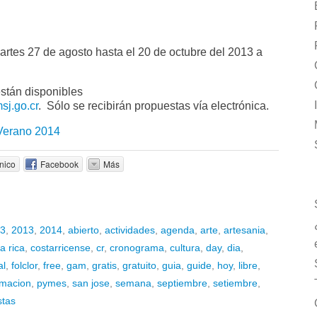
artes 27 de agosto hasta el 20 de octubre del 2013 a
están disponibles
j.go.cr
. Sólo se recibirán propuestas vía electrónica.
 Verano 2014
nico
Facebook
Más
3
,
2013
,
2014
,
abierto
,
actividades
,
agenda
,
arte
,
artesania
,
a rica
,
costarricense
,
cr
,
cronograma
,
cultura
,
day
,
dia
,
al
,
folclor
,
free
,
gam
,
gratis
,
gratuito
,
guia
,
guide
,
hoy
,
libre
,
macion
,
pymes
,
san jose
,
semana
,
septiembre
,
setiembre
,
stas