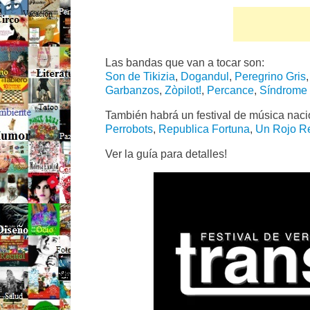
Las bandas que van a tocar son:
Son de Tikizia
,
Dogandul
,
Peregrino Gris
Garbanzos
,
Zòpilot!
,
Percance
,
Síndrome 
También habrá un festival de música naci
Perrobots
,
Republica Fortuna
,
Un Rojo R
Ver la guía para detalles!