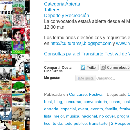
Categoría Abierta
Talleres
Deporte y Recreación
La convocatoria estará abierta desde el M
12:00 m.n.
Los formularios electrónicos y requisitos 
en
http://culturamsj.blogspot.com
y
www.ms
Consultas para el Transitarte Festival de
Compartir Costa
Twitter
Correo electró
Rica Gratis
Me gusta:
Me gusta
Cargando...
Publicado en
Concurso
,
Festival
|
Etiquetado
1
best
,
blog
,
concurso
,
convocatoria
,
cosas
,
cost
entrada
,
especial
,
event
,
evento
,
familia
,
festiv
lista
,
mejor
,
musica
,
nacional
,
no cover
,
progra
tico
,
to do
,
todo publico
,
transitarte
|
2 Respue