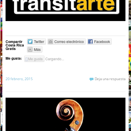
Compartir
Twitter
Correo electrónico
Facebook
Costa Rica
Gratis
Más
Me gusta:
Me gusta
Cargando...
20 febrero, 2015
Deja una respuesta