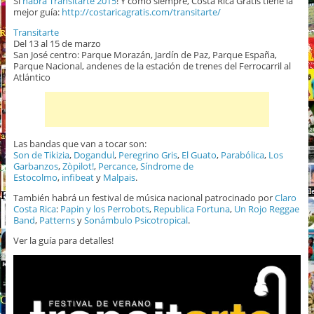
Sí
habrá Transitarte 2015
! Y como siempre, Costa Rica Gratis tiene la
mejor guía:
http://costaricagratis.com/transitarte/
Transitarte
Del 13 al 15 de marzo
San José centro: Parque Morazán, Jardín de Paz, Parque España,
Parque Nacional, andenes de la estación de trenes del Ferrocarril al
Atlántico
Las bandas que van a tocar son:
Son de Tikizia
,
Dogandul
,
Peregrino Gris
,
El Guato
,
Parabólica
,
Los
Garbanzos
,
Zòpilot!
,
Percance
,
Síndrome de
Estocolmo
,
infibeat
y
Malpais
.
También habrá un festival de música nacional patrocinado por
Claro
Costa Rica
:
Papin y los Perrobots
,
Republica Fortuna
,
Un Rojo Reggae
Band
,
Patterns
y
Sonámbulo Psicotropical
.
Ver la guía para detalles!