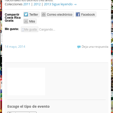
nacionales los últimos tres años.
Colecciones
2011
|
2012
|
2013
Sigue leyendo
→
Compartir
Twitter
Correo electrónico
Facebook
Costa Rica
Gratis
Más
Me gusta:
Me gusta
Cargando...
14 mayo, 2014
Deja una respuesta
Escoge el tipo de evento