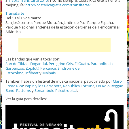
Sí
habrá Transitarte 2015
! Y como siempre, Costa Rica Gratis tiene la
mejor guía:
http://costaricagratis.com/transitarte/
Transitarte
Del 13 al 15 de marzo
San José centro: Parque Morazán, Jardín de Paz, Parque España,
Parque Nacional, andenes de la estación de trenes del Ferrocarril al
Atlántico
Las bandas que van a tocar son:
Son de Tikizia
,
Dogandul
,
Peregrino Gris
,
El Guato
,
Parabólica
,
Los
Garbanzos
,
Zòpilot!
,
Percance
,
Síndrome de
Estocolmo
,
infibeat
y
Malpais
.
También habrá un festival de música nacional patrocinado por
Claro
Costa Rica
:
Papin y los Perrobots
,
Republica Fortuna
,
Un Rojo Reggae
Band
,
Patterns
y
Sonámbulo Psicotropical
.
Ver la guía para detalles!