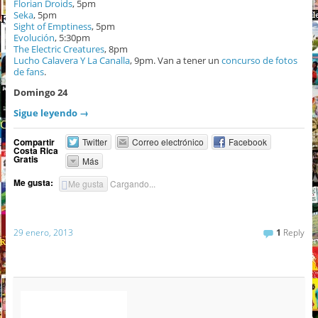
Florian Droids
, 5pm
Seka
, 5pm
Sight of Emptiness
, 5pm
Evolución
, 5:30pm
The Electric Creatures
, 8pm
Lucho Calavera Y La Canalla
, 9pm. Van a tener un
concurso de fotos
de fans
.
Domingo 24
Sigue leyendo
→
Compartir
Twitter
Correo electrónico
Facebook
Costa Rica
Gratis
Más
Me gusta:
Me gusta
Cargando...
29 enero, 2013
1
Reply