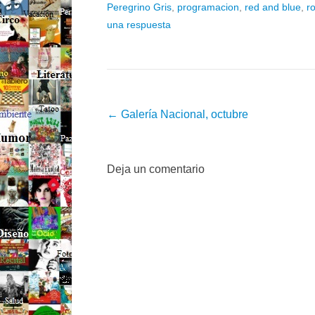
Peregrino Gris
,
programacion
,
red and blue
,
r
una respuesta
Post navigation
←
Galería Nacional, octubre
Deja un comentario