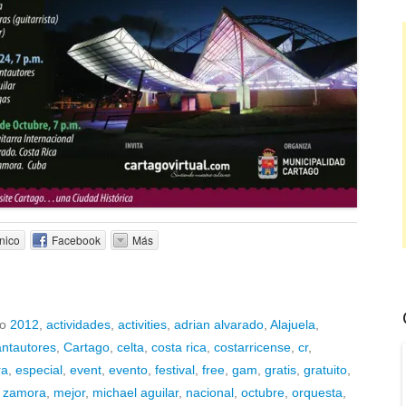
nico
Facebook
Más
do
2012
,
actividades
,
activities
,
adrian alvarado
,
Alajuela
,
antautores
,
Cartago
,
celta
,
costa rica
,
costarricense
,
cr
,
ra
,
especial
,
event
,
evento
,
festival
,
free
,
gam
,
gratis
,
gratuito
,
s zamora
,
mejor
,
michael aguilar
,
nacional
,
octubre
,
orquesta
,