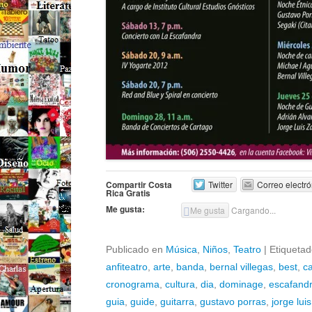
Compartir Costa
Twitter
Correo electró
Rica Gratis
Me gusta:
Me gusta
Cargando...
Publicado en
Música
,
Niños
,
Teatro
|
Etiqueta
anfiteatro
,
arte
,
banda
,
bernal villegas
,
best
,
c
cronograma
,
cultura
,
dia
,
dominage
,
escafand
guia
,
guide
,
guitarra
,
gustavo porras
,
jorge lui