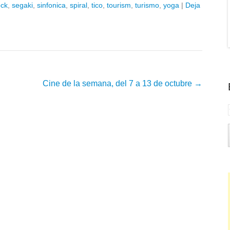
ock
,
segaki
,
sinfonica
,
spiral
,
tico
,
tourism
,
turismo
,
yoga
|
Deja
Cine de la semana, del 7 a 13 de octubre
→