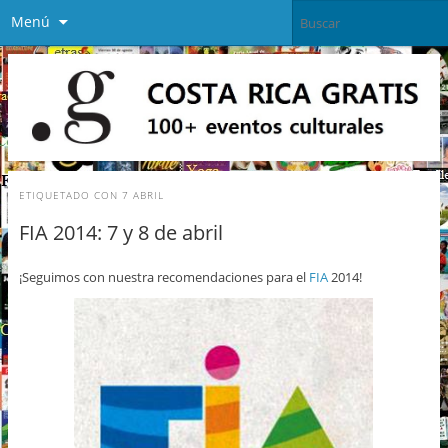
Menú
ETIQUETADO CON
7 ABRIL
FIA 2014: 7 y 8 de abril
¡Seguimos con nuestra recomendaciones para el
FIA
2014!