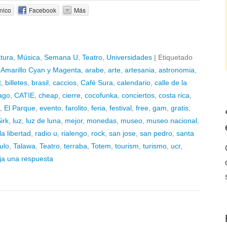
nico
Facebook
Más
atura
,
Música
,
Semana U
,
Teatro
,
Universidades
|
Etiquetado
,
Amarillo Cyan y Magenta
,
arabe
,
arte
,
artesania
,
astronomia
,
t
,
billetes
,
brasil
,
caccios
,
Café Sura
,
calendario
,
calle de la
ago
,
CATIE
,
cheap
,
cierre
,
cocofunka
,
conciertos
,
costa rica
,
,
El Parque
,
evento
,
farolito
,
feria
,
festival
,
free
,
gam
,
gratis
,
irk
,
luz
,
luz de luna
,
mejor
,
monedas
,
museo
,
museo nacional
,
a libertad
,
radio u
,
rialengo
,
rock
,
san jose
,
san pedro
,
santa
ulo
,
Talawa
,
Teatro
,
terraba
,
Totem
,
tourism
,
turismo
,
ucr
,
ja una respuesta