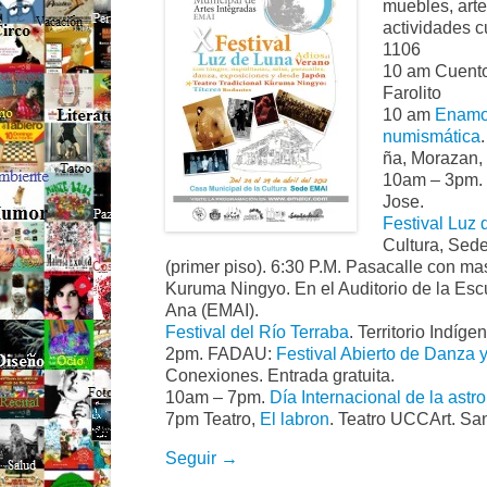
muebles, arte
actividades cu
1106
10 am Cuento
Farolito
10 am
Enamor
numismática
ña, Morazan,
10am – 3pm.
Jose.
Festival Luz
Cultura, Sed
(primer piso). 6:30 P.M. Pasacalle con ma
Kuruma Ningyo. En el Auditorio de la Esc
Ana (EMAI).
Festival del Río Terraba
. Territorio Indíge
2pm. FADAU:
Festival Abierto de Danza 
Conexiones. Entrada gratuita.
10am – 7pm.
Día Internacional de la ast
7pm Teatro,
El labron
. Teatro UCCArt. Sa
Seguir →