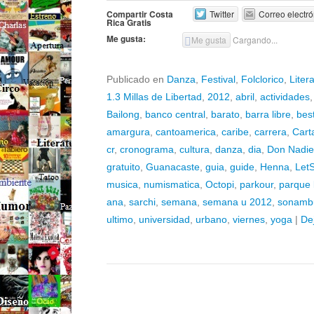
Compartir Costa
Twitter
Correo electró
Rica Gratis
Me gusta:
Me gusta
Cargando...
Publicado en
Danza
,
Festival
,
Folclorico
,
Liter
1.3 Millas de Libertad
,
2012
,
abril
,
actividades
Bailong
,
banco central
,
barato
,
barra libre
,
bes
amargura
,
cantoamerica
,
caribe
,
carrera
,
Cart
cr
,
cronograma
,
cultura
,
danza
,
dia
,
Don Nadie
gratuito
,
Guanacaste
,
guia
,
guide
,
Henna
,
LetS
musica
,
numismatica
,
Octopi
,
parkour
,
parque l
ana
,
sarchi
,
semana
,
semana u 2012
,
sonamb
ultimo
,
universidad
,
urbano
,
viernes
,
yoga
|
De