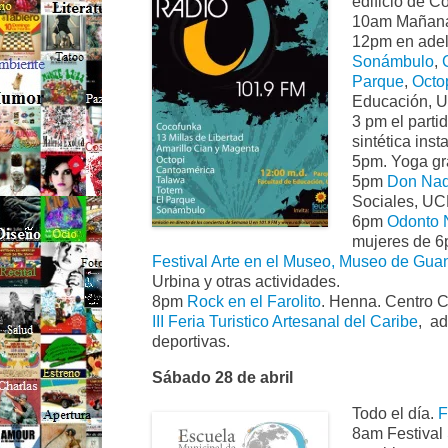
edificio de C
10am Mañana D
12pm en adela
Sonámbulo
,
Parque
,
Octo
Educación, 
3 pm el parti
sintética ins
5pm. Yoga gra
5pm
Don Nad
Sociales, UC
6pm
Odonto 
mujeres de 6
Festival Arte en el Museo, Museo de Gua
Urbina y otras actividades.
8pm
Rock en el Farolito
. Henna. Centro C
III Feria Turistico Artesanal del Caribe
, ad
deportivas.
Sábado 28 de abril
Todo el día.
F
8am Festival