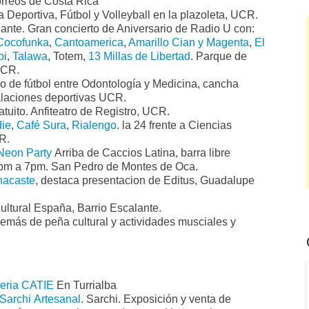
orreos de Costa Rica
eportiva, Fútbol y Volleyball en la plazoleta, UCR.
nte. Gran concierto de Aniversario de Radio U con:
Cocofunka
,
Cantoamerica
,
Amarillo Cian y Magenta
,
El
pi
,
Talawa
, Totem,
13 Millas de Libertad
. Parque de
UCR.
do de fútbol entre Odontología y Medicina, cancha
talaciones deportivas UCR.
tuito. Anfiteatro de Registro, UCR.
ie
,
Café Sura
,
Rialengo
. la 24 frente a Ciencias
R.
Neon Party
Arriba de Caccios Latina, barra libre
pm a 7pm. San Pedro de Montes de Oca.
nacaste
, destaca presentacion de Editus, Guadalupe
ultural España, Barrio Escalante.
emás de peña cultural y actividades musciales y
eria CATIE
En Turrialba
Sarchi Artesanal
. Sarchi. Exposición y venta de