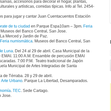
sanías, accesorios para decorar el hogar, plantas,
lturales y artísticas, comidas típicas. Info al Tel. 2454-
s para jugar y cantar Juan Cuentacuentos Estación
ate de tu ciudad
en Parque Espa10am – 3pm.
Feria
. Museos del Banco Central, San Jose.
 La Merced y Jardin de Paz.
Feria numismática
. Museos del Banco Central, San
 de Luna
. Del 24 al 29 de abril. Casa Municipal de la
e EMAI. 11:00 A.M. Ensamble de percusión EMAI
scaradas. 7:00 P.M. Teatro tradicional de Japón
uela Municipal de Artes Integradas de Santa
na de Térraba. 28 y 29 de abril.
y Arte Urbano
. Parque La Libertad, Desamparados.
ronomía
.
TEC
. Sede Cartago.
n Jose.