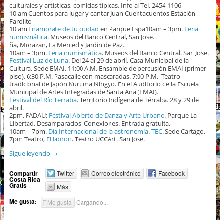
culturales y artísticas, comidas típicas. Info al Tel. 2454-1106
10 am Cuentos para jugar y cantar Juan Cuentacuentos Estación
Farolito
10 am
Enamorate de tu ciudad
en Parque Espa10am – 3pm.
Feria
numismática
. Museos del Banco Central, San Jose.
ña, Morazan, La Merced y Jardin de Paz.
10am – 3pm.
Feria numismática
. Museos del Banco Central, San Jose.
Festival Luz de Luna
. Del 24 al 29 de abril. Casa Municipal de la
Cultura, Sede EMAI. 11:00 A.M. Ensamble de percusión EMAI (primer
piso). 6:30 P.M. Pasacalle con mascaradas. 7:00 P.M. Teatro
tradicional de Japón Kuruma Ningyo. En el Auditorio de la Escuela
Municipal de Artes Integradas de Santa Ana (EMAI).
Festival del Río Terraba
. Territorio Indígena de Térraba. 28 y 29 de
abril.
2pm. FADAU:
Festival Abierto de Danza y Arte Urbano
. Parque La
Libertad, Desamparados. Conexiones. Entrada gratuita.
10am – 7pm.
Día Internacional de la astronomía
.
TEC
. Sede Cartago.
7pm Teatro,
El labron
. Teatro UCCArt. San Jose.
Sigue leyendo
→
Compartir
Twitter
Correo electrónico
Facebook
Costa Rica
Gratis
Más
Me gusta:
Me gusta
Cargando...