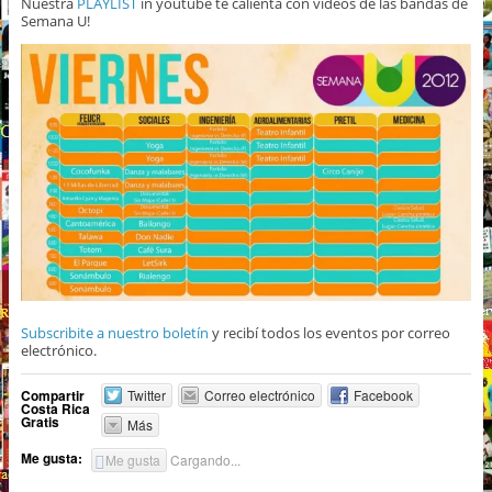
Nuestra
PLAYLIST
in youtube te calienta con videos de las bandas de
Semana U!
Subscribite a nuestro boletín
y recibí todos los eventos por correo
electrónico.
Compartir
Twitter
Correo electrónico
Facebook
Costa Rica
Gratis
Más
Me gusta:
Me gusta
Cargando...