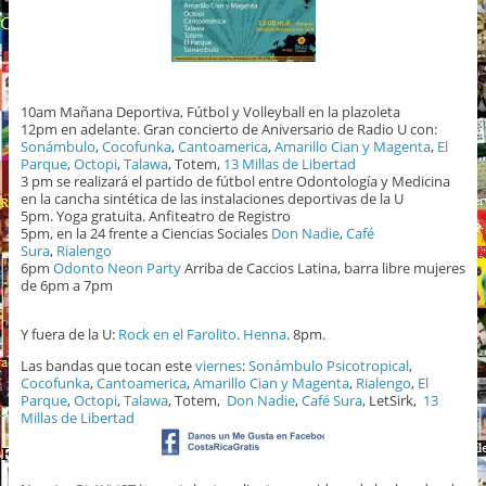
10am Mañana Deportiva, Fútbol y Volleyball en la plazoleta
12pm en adelante. Gran concierto de Aniversario de Radio U con:
Sonámbulo
,
Cocofunka
,
Cantoamerica
,
Amarillo Cian y Magenta
,
El
Parque
,
Octopi
,
Talawa
, Totem,
13 Millas de Libertad
3 pm se realizará el partido de fútbol entre Odontología y Medicina
en la cancha sintética de las instalaciones deportivas de la U
5pm. Yoga gratuita. Anfiteatro de Registro
5pm, en la 24 frente a Ciencias Sociales
Don Nadie
,
Café
Sura
,
Rialengo
6pm
Odonto Neon Party
Arriba de Caccios Latina, barra libre mujeres
de 6pm a 7pm
Y fuera de la U:
Rock en el Farolito
.
Henna
. 8pm.
Las bandas que tocan este
viernes
:
Sonámbulo Psicotropical
,
Cocofunka
,
Cantoamerica
,
Amarillo Cian y Magenta
,
Rialengo
,
El
Parque
,
Octopi
,
Talawa
, Totem,
Don Nadie
,
Café Sura
, LetSirk,
13
Millas de Libertad