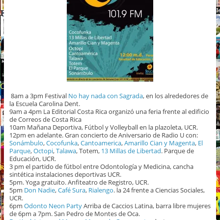
8am a 3pm Festival
No hay nada con Sagrada
, en los alrededores de
la Escuela Carolina Dent.
9am a 4pm La Editorial Costa Rica organizó una feria frente al edificio
de Correos de Costa Rica
10am Mañana Deportiva, Fútbol y Volleyball en la plazoleta, UCR.
12pm en adelante. Gran concierto de Aniversario de Radio U con:
Sonámbulo
,
Cocofunka
,
Cantoamerica
,
Amarillo Cian y Magenta
,
El
Parque
,
Octopi
,
Talawa
, Totem,
13 Millas de Libertad
. Parque de
Educación, UCR.
3 pm el partido de fútbol entre Odontología y Medicina, cancha
sintética instalaciones deportivas UCR.
5pm. Yoga gratuito. Anfiteatro de Registro, UCR.
5pm
Don Nadie
,
Café Sura
,
Rialengo
. la 24 frente a Ciencias Sociales,
UCR.
6pm
Odonto Neon Party
Arriba de Caccios Latina, barra libre mujeres
de 6pm a 7pm. San Pedro de Montes de Oca.