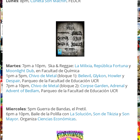
Lunes
: 8pm,
Cuneta Son Machin
, FEUCR
Martes
: 7pm a 10pm, Ska & Reggae:
La Milixia
,
República Fortuna
y
Moonlight Dub
, en Facultad de Química
1pm a 5pm,
Chivo de Metal
(bloque 1):
Believil
,
Glykon
,
Howler
y
Despair
, Parqueo de la Facultad de Educación UCR
7pm a 10pm,
Chivo de Metal
(bloque 2):
Corpse Garden
,
Adrenal
y
Advent of Bedlam
, Parqueo de la Facultad de Educación UCR
Miercoles
: 5pm Guerra de Bandas, el Pretil.
6pm a 10pm, Baile de la Polilla con
La Solución
,
Son de Tikizia
y
Son
Mayor
. Organiza
Ciencias Económicas
.