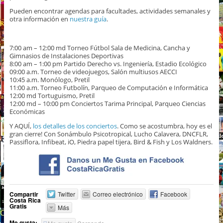
Pueden encontrar agendas para facultades, actividades semanales y
otra información en
nuestra guía
.
7:00 am – 12:00 md Torneo Fútbol Sala de Medicina, Cancha y
Gimnasios de Instalaciones Deportivas
8:00 am – 1:00 pm Partido Derecho vs. Ingeniería, Estadio Ecológico
09:00 a.m. Torneo de videojuegos, Salón multiusos AECCI
10:45 a.m. Monólogo, Pretil
11:00 a.m. Torneo Futbolín, Parqueo de Computación e Informática
12:00 md Tortuguismo, Pretil
12:00 md – 10:00 pm Conciertos Tarima Principal, Parqueo Ciencias
Económicas
Y AQUÍ,
los detalles de los conciertos
. Como se acostumbra, hoy es el
gran cierre! Con Sonámbulo Psicotropical, Lucho Calavera, DNCFLR,
Passiflora, Infibeat, iO, Piedra papel tijera, Bird & Fish y Los Waldners.
Compartir
Twitter
Correo electrónico
Facebook
Costa Rica
Gratis
Más
Me gusta: