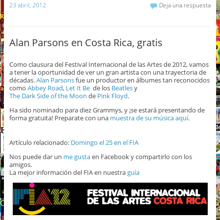
23 abril, 2012
Deja una respuesta
Alan Parsons en Costa Rica, gratis
Como clausura del Festival Internacional de las Artes de 2012, vamos
a tener la oportunidad de ver un gran artista con una trayectoria de
décadas.
Alan Parsons
fue un productor en álbumes tan reconocidos
como
Abbey Road
,
Let It Be
de los
Beatles
y
The Dark Side of the Moon
de
Pink Floyd
.
Ha sido nominado para diez Grammys, y ¡se estará presentando de
forma gratuita! Preparate con una
muestra de su música aquí
.
Artículo relacionado:
Domingo el 25 en el FIA
Nos puede dar un
me gusta
en Facebook y compartirlo con los
amigos.
La mejor información del FIA en nuestra
guía