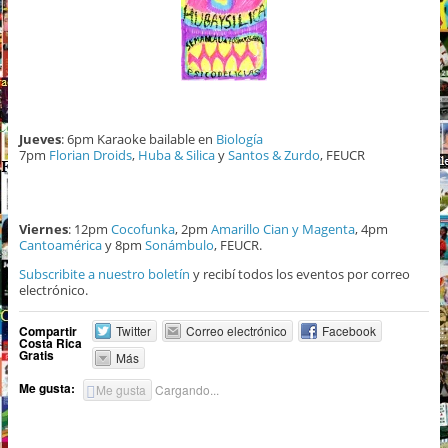
Jueves
: 6pm Karaoke bailable en
Biología
7pm
Florian Droids
,
Huba & Silica
y
Santos & Zurdo
, FEUCR
Viernes
: 12pm
Cocofunka
, 2pm
Amarillo Cian y Magenta
, 4pm
Cantoamérica
y 8pm
Sonámbulo
, FEUCR.
Subscribite a nuestro boletín
y recibí todos los eventos por correo
electrónico.
Compartir
Twitter
Correo electrónico
Facebook
Costa Rica
Gratis
Más
Me gusta:
Me gusta
Cargando...