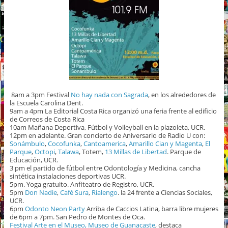
8am a 3pm Festival
No hay nada con Sagrada
, en los alrededores de
la Escuela Carolina Dent.
9am a 4pm La Editorial Costa Rica organizó una feria frente al edificio
de Correos de Costa Rica
10am Mañana Deportiva, Fútbol y Volleyball en la plazoleta, UCR.
12pm en adelante. Gran concierto de Aniversario de Radio U con:
Sonámbulo
,
Cocofunka
,
Cantoamerica
,
Amarillo Cian y Magenta
,
El
Parque
,
Octopi
,
Talawa
, Totem,
13 Millas de Libertad
. Parque de
Educación, UCR.
3 pm el partido de fútbol entre Odontología y Medicina, cancha
sintética instalaciones deportivas UCR.
5pm. Yoga gratuito. Anfiteatro de Registro, UCR.
5pm
Don Nadie
,
Café Sura
,
Rialengo
. la 24 frente a Ciencias Sociales,
UCR.
6pm
Odonto Neon Party
Arriba de Caccios Latina, barra libre mujeres
de 6pm a 7pm. San Pedro de Montes de Oca.
Festival Arte en el Museo, Museo de Guanacaste
, destaca