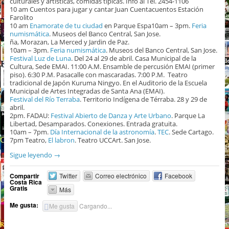
culturales y artísticas, comidas típicas. Info al Tel. 2454-1106
10 am Cuentos para jugar y cantar Juan Cuentacuentos Estación
Farolito
10 am
Enamorate de tu ciudad
en Parque Espa10am – 3pm.
Feria
numismática
. Museos del Banco Central, San Jose.
ña, Morazan, La Merced y Jardin de Paz.
10am – 3pm.
Feria numismática
. Museos del Banco Central, San Jose.
Festival Luz de Luna
. Del 24 al 29 de abril. Casa Municipal de la
Cultura, Sede EMAI. 11:00 A.M. Ensamble de percusión EMAI (primer
piso). 6:30 P.M. Pasacalle con mascaradas. 7:00 P.M. Teatro
tradicional de Japón Kuruma Ningyo. En el Auditorio de la Escuela
Municipal de Artes Integradas de Santa Ana (EMAI).
Festival del Río Terraba
. Territorio Indígena de Térraba. 28 y 29 de
abril.
2pm. FADAU:
Festival Abierto de Danza y Arte Urbano
. Parque La
Libertad, Desamparados. Conexiones. Entrada gratuita.
10am – 7pm.
Día Internacional de la astronomía
.
TEC
. Sede Cartago.
7pm Teatro,
El labron
. Teatro UCCArt. San Jose.
Sigue leyendo
→
Compartir
Twitter
Correo electrónico
Facebook
Costa Rica
Gratis
Más
Me gusta:
Me gusta
Cargando...