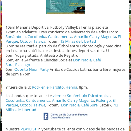
10am Mañana Deportiva, Fútbol y Volleyball en la plazoleta
12pm en adelante. Gran concierto de Aniversario de Radio U con:
Sonámbulo
,
Cocofunka
,
Cantoamerica
,
Amarillo Cian y Magenta
,
El
Parque
,
Octopi
,
Talawa
, Totem,
13 Millas de Libertad
3 pm se realizará el partido de fútbol entre Odontología y Medicina
en la cancha sintética de las instalaciones deportivas de la U
5pm. Yoga gratuita. Anfiteatro de Registro
5pm, en la 24 frente a Ciencias Sociales
Don Nadie
,
Café
Sura
,
Rialengo
6pm
Odonto Neon Party
Arriba de Caccios Latina, barra libre mujeres
de 6pm a 7pm
Y fuera de la U:
Rock en el Farolito
.
Henna
. 8pm.
Las bandas que tocan este
viernes
:
Sonámbulo Psicotropical
,
Cocofunka
,
Cantoamerica
,
Amarillo Cian y Magenta
,
Rialengo
,
El
Parque
,
Octopi
,
Talawa
, Totem,
Don Nadie
,
Café Sura
, LetSirk,
13
Millas de Libertad
Nuestra
PLAYLIST
in youtube te calienta con videos de las bandas de