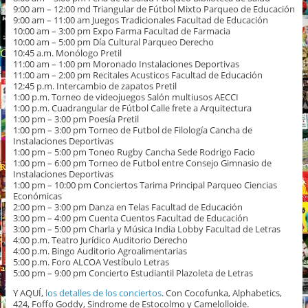
9:00 am – 12:00 md Triangular de Fútbol Mixto Parqueo de Educación
9:00 am – 11:00 am Juegos Tradicionales Facultad de Educación
10:00 am – 3:00 pm Expo Farma Facultad de Farmacia
10:00 am – 5:00 pm Día Cultural Parqueo Derecho
10:45 a.m. Monólogo Pretil
11:00 am – 1:00 pm Moronado Instalaciones Deportivas
11:00 am – 2:00 pm Recitales Acusticos Facultad de Educación
12:45 p.m. Intercambio de zapatos Pretil
1:00 p.m. Torneo de videojuegos Salón multiusos AECCI
1:00 p.m. Cuadrangular de Fútbol Calle frete a Arquitectura
1:00 pm – 3:00 pm Poesía Pretil
1:00 pm – 3:00 pm Torneo de Futbol de Filología Cancha de
Instalaciones Deportivas
1:00 pm – 5:00 pm Toneo Rugby Cancha Sede Rodrigo Facio
1:00 pm – 6:00 pm Torneo de Futbol entre Consejo Gimnasio de
Instalaciones Deportivas
1:00 pm – 10:00 pm Conciertos Tarima Principal Parqueo Ciencias
Económicas
2:00 pm – 3:00 pm Danza en Telas Facultad de Educación
3:00 pm – 4:00 pm Cuenta Cuentos Facultad de Educación
3:00 pm – 5:00 pm Charla y Música India Lobby Facultad de Letras
4:00 p.m. Teatro Jurídico Auditorio Derecho
4:00 p.m. Bingo Auditorio Agroalimentarias
5:00 p.m. Foro ALCOA Vestíbulo Letras
5:00 pm – 9:00 pm Concierto Estudiantil Plazoleta de Letras
Y AQUÍ,
los detalles de los conciertos
. Con Cocofunka, Alphabetics,
424, Foffo Goddy, Sindrome de Estocolmo y Camelolloide.