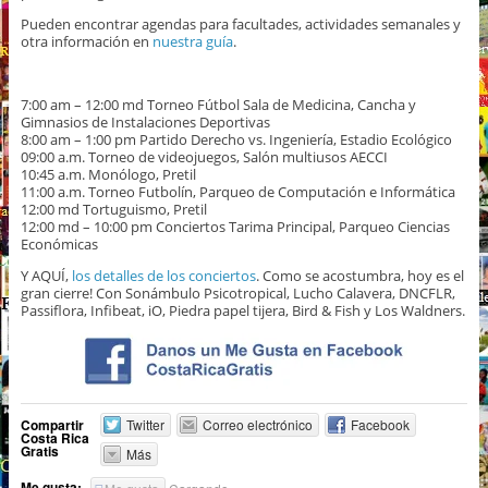
Pueden encontrar agendas para facultades, actividades semanales y
otra información en
nuestra guía
.
7:00 am – 12:00 md Torneo Fútbol Sala de Medicina, Cancha y
Gimnasios de Instalaciones Deportivas
8:00 am – 1:00 pm Partido Derecho vs. Ingeniería, Estadio Ecológico
09:00 a.m. Torneo de videojuegos, Salón multiusos AECCI
10:45 a.m. Monólogo, Pretil
11:00 a.m. Torneo Futbolín, Parqueo de Computación e Informática
12:00 md Tortuguismo, Pretil
12:00 md – 10:00 pm Conciertos Tarima Principal, Parqueo Ciencias
Económicas
Y AQUÍ,
los detalles de los conciertos
. Como se acostumbra, hoy es el
gran cierre! Con Sonámbulo Psicotropical, Lucho Calavera, DNCFLR,
Passiflora, Infibeat, iO, Piedra papel tijera, Bird & Fish y Los Waldners.
Compartir
Twitter
Correo electrónico
Facebook
Costa Rica
Gratis
Más
Me gusta: