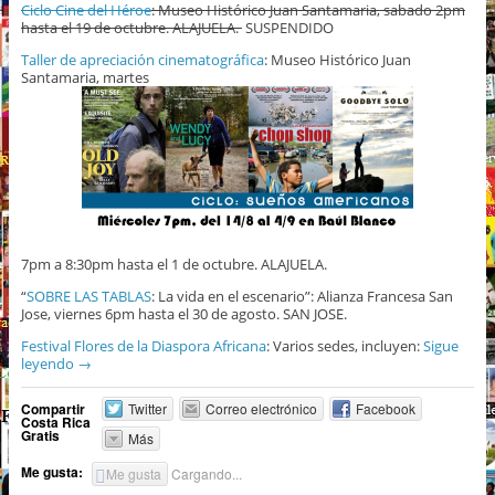
Ciclo Cine del Héroe
: Museo Histórico Juan Santamaria, sabado 2pm
hasta el 19 de octubre. ALAJUELA.
SUSPENDIDO
Taller de apreciación cinematográfica
: Museo Histórico Juan
Santamaria, martes
7pm a 8:30pm hasta el 1 de octubre. ALAJUELA.
“
SOBRE LAS TABLAS
: La vida en el escenario”: Alianza Francesa San
Jose, viernes 6pm hasta el 30 de agosto. SAN JOSE.
Festival Flores de la Diaspora Africana
: Varios sedes, incluyen:
Sigue
leyendo
→
Compartir
Twitter
Correo electrónico
Facebook
Costa Rica
Gratis
Más
Me gusta:
Me gusta
Cargando...