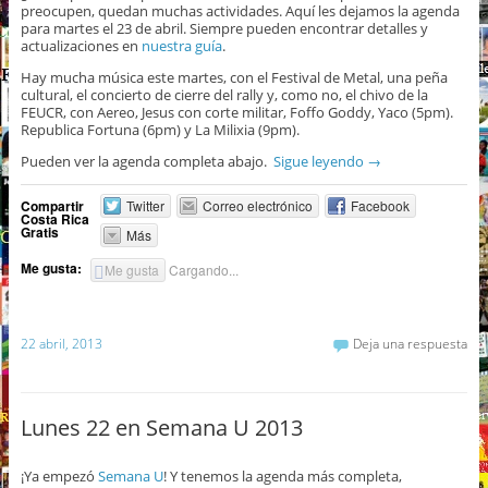
preocupen, quedan muchas actividades. Aquí les dejamos la agenda
para martes el 23 de abril. Siempre pueden encontrar detalles y
actualizaciones en
nuestra guía
.
Hay mucha música este martes, con el Festival de Metal, una peña
cultural, el concierto de cierre del rally y, como no, el chivo de la
FEUCR, con Aereo, Jesus con corte militar, Foffo Goddy, Yaco (5pm).
Republica Fortuna (6pm) y La Milixia (9pm).
Pueden ver la agenda completa abajo.
Sigue leyendo
→
Compartir
Twitter
Correo electrónico
Facebook
Costa Rica
Gratis
Más
Me gusta:
Me gusta
Cargando...
22 abril, 2013
Deja una respuesta
Lunes 22 en Semana U 2013
¡Ya empezó
Semana U
! Y tenemos la agenda más completa,