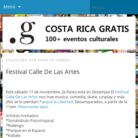
Menú
ETIQUETADO CON
STAND UP COMEDY
Festival Calle De Las Artes
Este sábado 17 de noviembre, ¡la fiesta está en Desampa! El
Festival
Calle De Las Artes
nos trae musica, comedia, skate, cosplay y más.
¡lNo se lo pierdan!
Parque la Libertad
, Desamparados, a partir de la
11am.
Direcciones aquí
.
Artistas Invitados:
*Sonámbulo Psicotropical
*Rialengo
*Parque en el Espacio
*Kabala