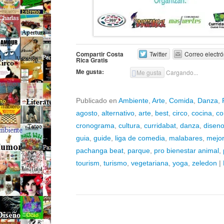
Compartir Costa
Twitter
Correo electró
Rica Gratis
Me gusta:
Me gusta
Cargando...
Publicado en
Ambiente
,
Arte
,
Comida
,
Danza
,
agosto
,
alternativo
,
arte
,
best
,
circo
,
cocina
,
co
cronograma
,
cultura
,
curridabat
,
danza
,
disen
guia
,
guide
,
liga de comedia
,
malabares
,
mejor
pachanga beat
,
parque
,
pro bienestar animal
,
tourism
,
turismo
,
vegetariana
,
yoga
,
zeledon
|