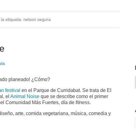
 la etiqueta:
nelson segura
ve
tis
ábado planeado! ¿Cómo?
an festival
en el Parque de Curridabat. Se trata de El
l, el
Animal Noise
que se describe como el primer
, y el Comunidad Más Fuertes, día de
fitness
.
 diseño, arte, comida vegetariana, música, comedia y