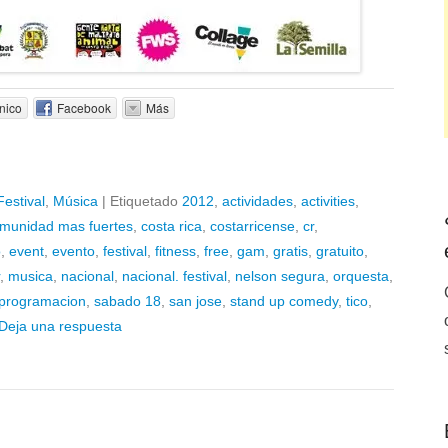
nico
Facebook
Más
Festival
,
Música
|
Etiquetado
2012
,
actividades
,
activities
,
munidad mas fuertes
,
costa rica
,
costarricense
,
cr
,
o
,
event
,
evento
,
festival
,
fitness
,
free
,
gam
,
gratis
,
gratuito
,
,
musica
,
nacional
,
nacional. festival
,
nelson segura
,
orquesta
,
programacion
,
sabado 18
,
san jose
,
stand up comedy
,
tico
,
Deja una respuesta