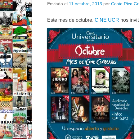
Enviado el
11 octubre, 2013
por
Costa Rica Gr
Este mes de octubre,
CINE UCR
nos invit