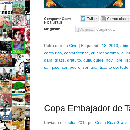
Compartir Costa
Twitter
Correo electró
Rica Gratis
Me gusta:
Me gusta
Cargando...
Publicado en
Cine
|
Etiquetado
13
,
2013
,
abier
costa rica
,
costarricense
,
cr
,
cronograma
,
cult
gam
,
gratis
,
gratuito
,
guia
,
guide
,
hoy
,
libre
,
lis
san jose
,
san pedro
,
semana
,
tico
,
to do
,
todo 
Copa Embajador de 
Enviado el
2 julio, 2013
por
Costa Rica Gratis