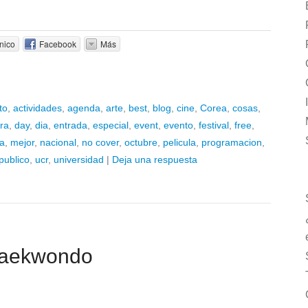
nico
Facebook
Más
to
,
actividades
,
agenda
,
arte
,
best
,
blog
,
cine
,
Corea
,
cosas
,
ura
,
day
,
dia
,
entrada
,
especial
,
event
,
evento
,
festival
,
free
,
ta
,
mejor
,
nacional
,
no cover
,
octubre
,
pelicula
,
programacion
,
publico
,
ucr
,
universidad
|
Deja una respuesta
Taekwondo