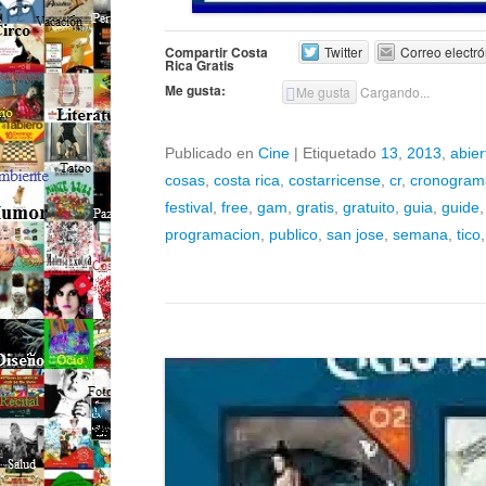
Compartir Costa
Twitter
Correo electró
Rica Gratis
Me gusta:
Me gusta
Cargando...
Publicado en
Cine
|
Etiquetado
13
,
2013
,
abier
cosas
,
costa rica
,
costarricense
,
cr
,
cronogram
festival
,
free
,
gam
,
gratis
,
gratuito
,
guia
,
guide
programacion
,
publico
,
san jose
,
semana
,
tico