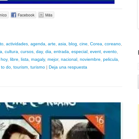
nico
Facebook
Más
to
,
actividades
,
agenda
,
arte
,
asia
,
blog
,
cine
,
Corea
,
coreano
,
a
,
cultura
,
cursos
,
day
,
dia
,
entrada
,
especial
,
event
,
evento
,
,
hoy
,
libre
,
lista
,
magaly
,
mejor
,
nacional
,
noviembre
,
pelicula
,
,
to do
,
tourism
,
turismo
|
Deja una respuesta