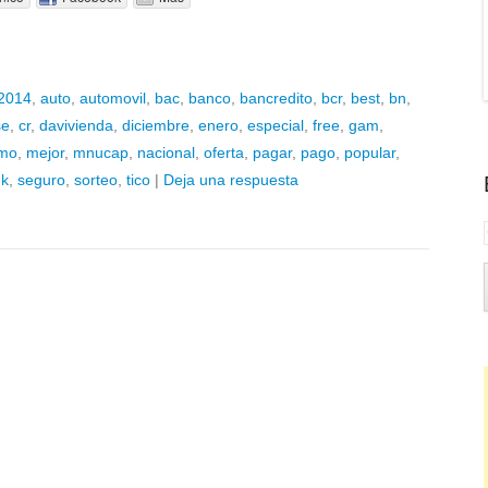
2014
,
auto
,
automovil
,
bac
,
banco
,
bancredito
,
bcr
,
best
,
bn
,
se
,
cr
,
davivienda
,
diciembre
,
enero
,
especial
,
free
,
gam
,
mo
,
mejor
,
mnucap
,
nacional
,
oferta
,
pagar
,
pago
,
popular
,
nk
,
seguro
,
sorteo
,
tico
|
Deja una respuesta