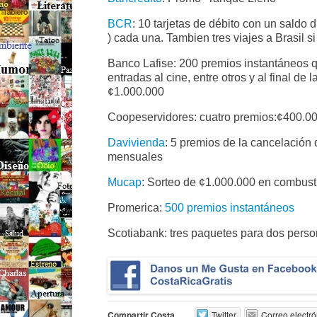
BCR
: 10 tarjetas de débito con un saldo
) cada una. Tambien tres viajes a Brasil s
Banco Lafise: 200 premios instantáneos qu
entradas al cine, entre otros y al final de
¢1.000.000
Coopeservidores: cuatro premios:¢400.0
Davivienda
: 5 premios de la cancelació
mensuales
Mucap
: Sorteo de ¢1.000.000 en combusti
Promerica:
500 premios instantáneos
Scotiabank: tres paquetes para dos pers
Compartir Costa
Twitter
Correo electró