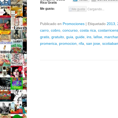
Rica Gratis
Me gusta:
Me gusta
Cargando...
Publicado en
Promociones
|
Etiquetado
2013
,
carro
,
cobro
,
concurso
,
costa rica
,
costarricen
gratis
,
gratuito
,
guia
,
guide
,
ins
,
lafise
,
marcha
promerica
,
promocion
,
rifa
,
san jose
,
scotiaba