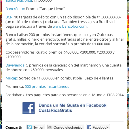
Banco Nacional
: ¢1.000.000
Bancrédito
: Promo “Tanque Lleno”
BCR
: 10 tarjetas de débito con un saldo disponible de ¢1.000.000.00-
(un millón de colones ) cada una. Tambien tres viajes a Brasil si el
pago se efectúa a través de
www.bancobcr.com
.
Banco Lafise: 200 premios instantáneos que incluyen Quickpass
gratis, millas, dinero en efectivo, entradas al cine, entre otros y al final
de la promoción, la entidad sorteará un premio de ¢1.000.000
Coopeservidores: cuatro premios:¢400.000, ¢300.000, ¢200.000 y
¢100.000
Davivienda
: 5 premios de la cancelación del marchamo y una cuenta
de ahorro con ¢50.000 mensuales
Mucap
: Sorteo de ¢1.000.000 en combustible, juego de 4 llantas
Promerica:
500 premios instantáneos
Scotiabank: tres paquetes para dos personas en el Mundial FIFA 2014
Compartir
Twitter
Correo electrónico
Facebook