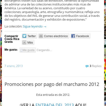
extranjeros visiten sus salas de exhibición, teniendo la oportunidad
de admirar una de las colecciones institucionales más ricas de
América. La variedad de su acervo, constituido por cuatro
colecciones; arqueología, arte, etnografía y numismática; refleja uno
de los objetivos del INS, de generar una contribución social, a través
del registro, documentación y exhibición de exposiciones.”
La colección:
Sigue leyendo
→
Compartir
Twitter
Correo electrónico
Facebook
Costa Rica
Gratis
Más
Me gusta:
Me gusta
Cargando...
7 enero, 2013
3
Replies
Promociones por pago del marchamo 2012
Esta entrada es de 2012.
¡VER LA
ENTRADA DEL 2013
AQUI!