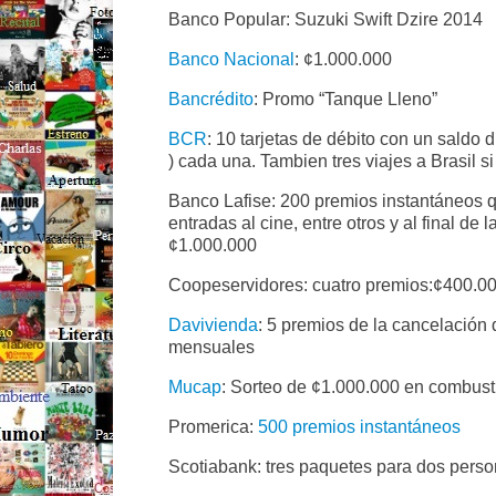
Banco Popular: Suzuki Swift Dzire 2014
Banco Nacional
: ¢1.000.000
Bancrédito
: Promo “Tanque Lleno”
BCR
: 10 tarjetas de débito con un saldo
) cada una. Tambien tres viajes a Brasil s
Banco Lafise: 200 premios instantáneos qu
entradas al cine, entre otros y al final de
¢1.000.000
Coopeservidores: cuatro premios:¢400.0
Davivienda
: 5 premios de la cancelació
mensuales
Mucap
: Sorteo de ¢1.000.000 en combusti
Promerica:
500 premios instantáneos
Scotiabank: tres paquetes para dos pers