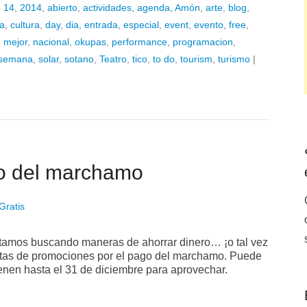
o
14
,
2014
,
abierto
,
actividades
,
agenda
,
Amón
,
arte
,
blog
,
a
,
cultura
,
day
,
dia
,
entrada
,
especial
,
event
,
evento
,
free
,
,
mejor
,
nacional
,
okupas
,
performance
,
programacion
,
semana
,
solar
,
sotano
,
Teatro
,
tico
,
to do
,
tourism
,
turismo
|
o del marchamo
Gratis
stamos buscando maneras de ahorrar dinero… ¡o tal vez
ertas de promociones por el pago del marchamo. Puede
ienen hasta el 31 de diciembre para aprovechar.