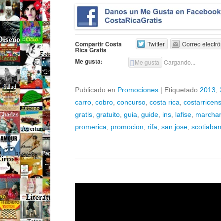
Compartir Costa
Twitter
Correo electró
Rica Gratis
Me gusta:
Me gusta
Cargando...
Publicado en
Promociones
|
Etiquetado
2013
,
carro
,
cobro
,
concurso
,
costa rica
,
costarricen
gratis
,
gratuito
,
guia
,
guide
,
ins
,
lafise
,
marcha
promerica
,
promocion
,
rifa
,
san jose
,
scotiaba