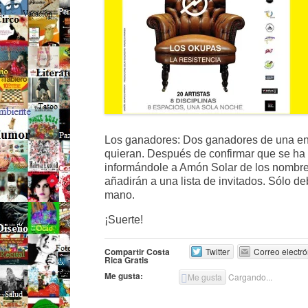
Los ganadores: Dos ganadores de una ent
quieran. Después de confirmar que se ha r
informándole a Amón Solar de los nombre
añadirán a una lista de invitados. Sólo d
mano.
¡Suerte!
Compartir Costa
Twitter
Correo electró
Rica Gratis
Me gusta:
Me gusta
Cargando...