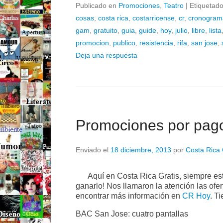
Publicado en
Promociones
,
Teatro
|
Etiquetad
cosas
,
costa rica
,
costarricense
,
cr
,
cronogram
gam
,
gratuito
,
guia
,
guide
,
hoy
,
julio
,
libre
,
lista
promocion
,
publico
,
resistencia
,
rifa
,
san jose
,
Deja una respuesta
Promociones por pag
Enviado el
18 diciembre, 2013
por
Costa Rica 
Aquí en Costa Rica Gratis, siempre e
ganarlo! Nos llamaron la atención las of
encontrar más información en
CR Hoy
. T
BAC San Jose: cuatro pantallas