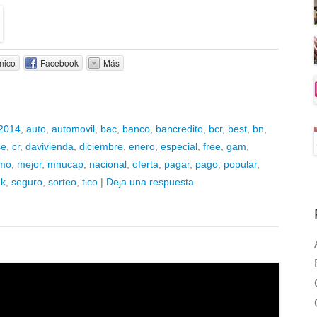
nico
Facebook
Más
2014
,
auto
,
automovil
,
bac
,
banco
,
bancredito
,
bcr
,
best
,
bn
,
se
,
cr
,
davivienda
,
diciembre
,
enero
,
especial
,
free
,
gam
,
mo
,
mejor
,
mnucap
,
nacional
,
oferta
,
pagar
,
pago
,
popular
,
nk
,
seguro
,
sorteo
,
tico
|
Deja una respuesta