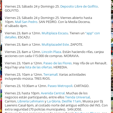
Viernes 23, Sábado 24 y Domingo 25.
Deposito Libre de Golfito
.
GOLFITO.
Viernes 23, Sábado 24 y Domingo 25. Viernes abierto hasta
10pm.
Mall San Pedro
. SAN PEDRO. Con la Media Docena,
el sábado 4pm.
Viernes 23, 8am a 12mn.
Multiplaza Escazu
. Tienen un
“app” con
detalles
. ESCAZU.
Viernes 23, 8am a 12mn.
Multiplazadel Este
. ZAPOTE.
Viernes 23, 8am a 12mn.
Lincoln Plaza
. Están haciendo rifas, canjea
acciones con cada ¢15.000 de compras. MORAVIA.
Viernes 23, 10am a 12mn.
Paseo de las Flores
. Hay rifa de un Renault.
Aquí hay una
lista de las ofertas
. HEREDIA.
Viernes 23, 10am a 12mn.
Terramall
. Varias actividades
incluyendo música. TRES RIOS.
Viernes 23, 10:30am a 12mn.
Paseo Metropoli
. CARTAGO.
Viernes 23, hasta 10pm.
Avenida Central
. Muchas de los
negocios están participando, entre ellos
Tienda Universal
,
Carrion,
Librería Lehmann
y
La Gloria
.
Desfile 11am
, Musica por Dj
Lawrens Casal 6pm, al costado norte del antiguo edificio del INS. Con
extra seguridad (70 policías municipales). SAN JOSE.