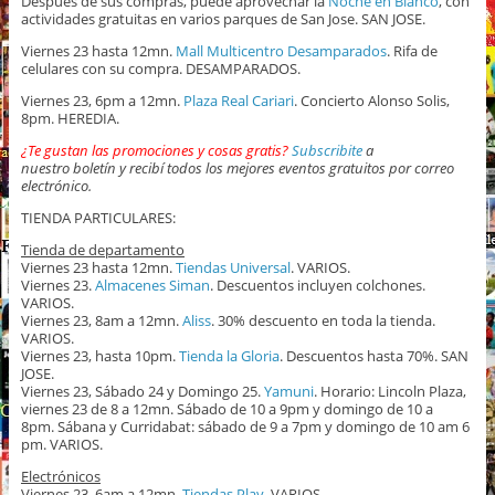
Despues de sus compras, puede aprovechar la
Noche en Blanco
, con
actividades gratuitas en varios parques de San Jose. SAN JOSE.
Viernes 23 hasta 12mn.
Mall Multicentro Desamparados
. Rifa de
celulares con su compra. DESAMPARADOS.
Viernes 23, 6pm a 12mn.
Plaza Real Cariari
. Concierto Alonso Solis,
8pm. HEREDIA.
¿Te gustan las promociones y cosas gratis?
Subscribite
a
nuestro boletín y recibí todos los mejores eventos gratuitos por correo
electrónico.
TIENDA PARTICULARES:
Tienda de departamento
Viernes 23 hasta 12mn.
Tiendas Universal
. VARIOS.
Viernes 23.
Almacenes Siman
. Descuentos incluyen colchones.
VARIOS.
Viernes 23, 8am a 12mn.
Aliss
. 30% descuento en toda la tienda.
VARIOS.
Viernes 23, hasta 10pm.
Tienda la Gloria
. Descuentos hasta 70%. SAN
JOSE.
Viernes 23, Sábado 24 y Domingo 25.
Yamuni
. Horario: Lincoln Plaza,
viernes 23 de 8 a 12mn. Sábado de 10 a 9pm y domingo de 10 a
8pm. Sábana y Curridabat: sábado de 9 a 7pm y domingo de 10 am 6
pm. VARIOS.
Electrónicos
Viernes 23, 6am a 12mn.
Tiendas Play
. VARIOS.