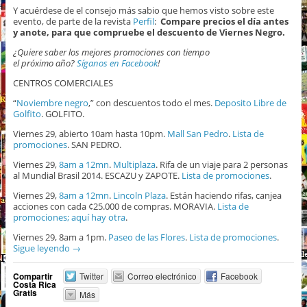
Y acuérdese de el consejo más sabio que hemos visto sobre este
evento, de parte de la revista
Perfil
:
Compare precios el día antes
y anote, para que compruebe el descuento de Viernes Negro.
¿Quiere saber los mejores promociones con tiempo
el próximo año?
Síganos en Facebook
!
CENTROS COMERCIALES
“
Noviembre negro
,” con descuentos todo el mes.
Deposito Libre de
Golfito
. GOLFITO.
Viernes 29, abierto 10am hasta 10pm.
Mall San Pedro
.
Lista de
promociones
. SAN PEDRO.
Viernes 29,
8am a 12mn
.
Multiplaza
. Rifa de un viaje para 2 personas
al Mundial Brasil 2014. ESCAZU y ZAPOTE.
Lista de promociones
.
Viernes 29,
8am a 12mn
.
Lincoln Plaza
. Están haciendo rifas, canjea
acciones con cada ¢25.000 de compras. MORAVIA.
Lista de
promociones;
aquí hay otra
.
Viernes 29, 8am a 1pm.
Paseo de las Flores
.
Lista de promociones
.
Sigue leyendo
→
Compartir
Twitter
Correo electrónico
Facebook
Costa Rica
Gratis
Más