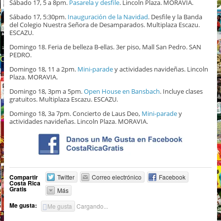
Sábado 17, 5 a 8pm.
Pasarela y desfile
. Lincoln Plaza. MORAVIA.
Sábado 17, 5:30pm.
Inauguración de la Navidad
. Desfile y la Banda
del Colegio Nuestra Señora de Desamparados. Multiplaza Escazu.
ESCAZU.
Domingo 18. Feria de belleza B-ellas. 3er piso, Mall San Pedro. SAN
PEDRO.
Domingo 18, 11 a 2pm.
Mini-parade
y actividades navideñas. Lincoln
Plaza. MORAVIA.
Domingo 18, 3pm a 5pm.
Open House en Bansbach
. Incluye clases
gratuitos. Multiplaza Escazu. ESCAZU.
Domingo 18, 3a 7pm. Concierto de Laus Deo,
Mini-parade
y
actividades navideñas. Lincoln Plaza. MORAVIA.
Compartir
Twitter
Correo electrónico
Facebook
Costa Rica
Gratis
Más
Me gusta:
Me gusta
Cargando...