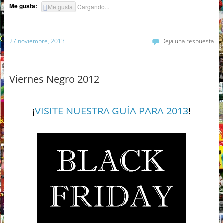
Me gusta:
Me gusta
Cargando...
27 noviembre, 2013
Deja una respuesta
Viernes Negro 2012
¡
VISITE NUESTRA GUÍA PARA 2013
!