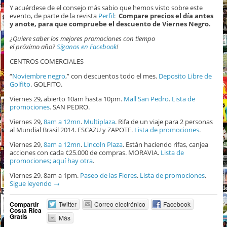
Y acuérdese de el consejo más sabio que hemos visto sobre este
evento, de parte de la revista
Perfil
:
Compare precios el día antes
y anote, para que compruebe el descuento de Viernes Negro.
¿Quiere saber los mejores promociones con tiempo
el próximo año?
Síganos en Facebook
!
CENTROS COMERCIALES
“
Noviembre negro
,” con descuentos todo el mes.
Deposito Libre de
Golfito
. GOLFITO.
Viernes 29, abierto 10am hasta 10pm.
Mall San Pedro
.
Lista de
promociones
. SAN PEDRO.
Viernes 29,
8am a 12mn
.
Multiplaza
. Rifa de un viaje para 2 personas
al Mundial Brasil 2014. ESCAZU y ZAPOTE.
Lista de promociones
.
Viernes 29,
8am a 12mn
.
Lincoln Plaza
. Están haciendo rifas, canjea
acciones con cada ¢25.000 de compras. MORAVIA.
Lista de
promociones;
aquí hay otra
.
Viernes 29, 8am a 1pm.
Paseo de las Flores
.
Lista de promociones
.
Sigue leyendo
→
Compartir
Twitter
Correo electrónico
Facebook
Costa Rica
Gratis
Más