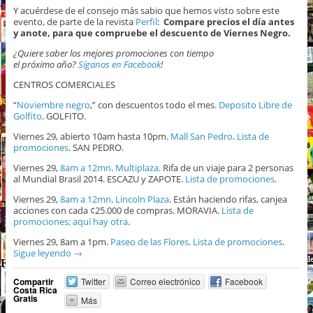
Y acuérdese de el consejo más sabio que hemos visto sobre este
evento, de parte de la revista
Perfil
:
Compare precios el día antes
y anote, para que compruebe el descuento de Viernes Negro.
¿Quiere saber los mejores promociones con tiempo
el próximo año?
Síganos en Facebook
!
CENTROS COMERCIALES
“
Noviembre negro
,” con descuentos todo el mes.
Deposito Libre de
Golfito
. GOLFITO.
Viernes 29, abierto 10am hasta 10pm.
Mall San Pedro
.
Lista de
promociones
. SAN PEDRO.
Viernes 29,
8am a 12mn
.
Multiplaza
. Rifa de un viaje para 2 personas
al Mundial Brasil 2014. ESCAZU y ZAPOTE.
Lista de promociones
.
Viernes 29,
8am a 12mn
.
Lincoln Plaza
. Están haciendo rifas, canjea
acciones con cada ¢25.000 de compras. MORAVIA.
Lista de
promociones;
aquí hay otra
.
Viernes 29, 8am a 1pm.
Paseo de las Flores
.
Lista de promociones
.
Sigue leyendo
→
Compartir
Twitter
Correo electrónico
Facebook
Costa Rica
Gratis
Más