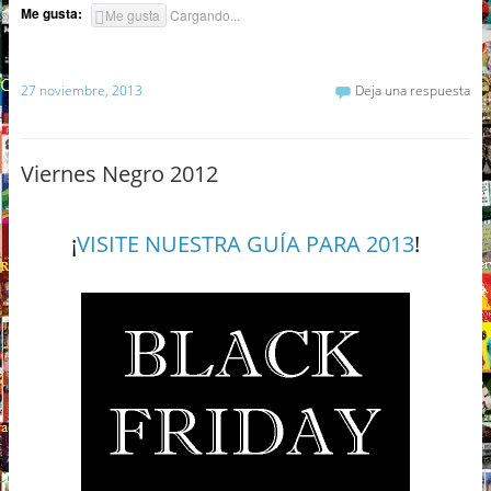
Me gusta:
Me gusta
Cargando...
27 noviembre, 2013
Deja una respuesta
Viernes Negro 2012
¡
VISITE NUESTRA GUÍA PARA 2013
!