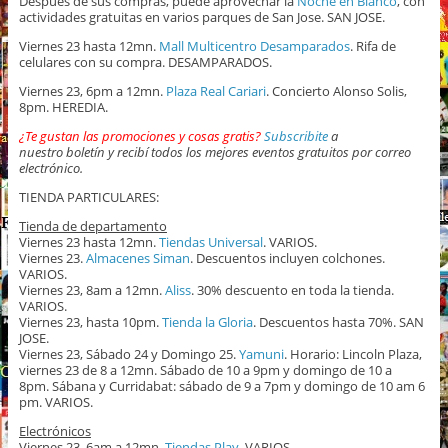
Despues de sus compras, puede aprovechar la
Noche en Blanco
, con
actividades gratuitas en varios parques de San Jose. SAN JOSE.
Viernes 23 hasta 12mn.
Mall Multicentro Desamparados
. Rifa de
celulares con su compra. DESAMPARADOS.
Viernes 23, 6pm a 12mn.
Plaza Real Cariari
. Concierto Alonso Solis,
8pm. HEREDIA.
¿Te gustan las promociones y cosas gratis?
Subscribite
a
nuestro boletín y recibí todos los mejores eventos gratuitos por correo
electrónico.
TIENDA PARTICULARES:
Tienda de departamento
Viernes 23 hasta 12mn.
Tiendas Universal
. VARIOS.
Viernes 23.
Almacenes Siman
. Descuentos incluyen colchones.
VARIOS.
Viernes 23, 8am a 12mn.
Aliss
. 30% descuento en toda la tienda.
VARIOS.
Viernes 23, hasta 10pm.
Tienda la Gloria
. Descuentos hasta 70%. SAN
JOSE.
Viernes 23, Sábado 24 y Domingo 25.
Yamuni
. Horario: Lincoln Plaza,
viernes 23 de 8 a 12mn. Sábado de 10 a 9pm y domingo de 10 a
8pm. Sábana y Curridabat: sábado de 9 a 7pm y domingo de 10 am 6
pm. VARIOS.
Electrónicos
Viernes 23, 6am a 12mn.
Tiendas Play
. VARIOS.