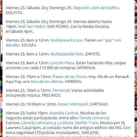
Viernes 23, Sábado 24 y Domingo 25.
Deposito Libre de Golfito
.
GOLFITO.
Viernes 23, Sábado 24 y Domingo 25. Viernes abierto hasta
10pm.
Mall San Pedro
. SAN PEDRO. Con la Media Docena,
el sábado 4pm.
Viernes 23, 8am a 12mn.
Multiplaza Escazu
. Tienen un
“app” con
detalles
. ESCAZU.
Viernes 23, 8am a 12mn.
Multiplazadel Este
. ZAPOTE.
Viernes 23, 8am a 12mn.
Lincoln Plaza
. Están haciendo rifas, canjea
acciones con cada ¢15.000 de compras. MORAVIA.
Viernes 23, 10am a 12mn.
Paseo de las Flores
. Hay rifa de un Renault.
Aquí hay una
lista de las ofertas
. HEREDIA.
Viernes 23, 10am a 12mn.
Terramall
. Varias actividades
incluyendo música. TRES RIOS.
Viernes 23, 10:30am a 12mn.
Paseo Metropoli
. CARTAGO.
Viernes 23, hasta 10pm.
Avenida Central
. Muchas de los
negocios están participando, entre ellos
Tienda Universal
,
Carrion,
Librería Lehmann
y
La Gloria
.
Desfile 11am
, Musica por Dj
Lawrens Casal 6pm, al costado norte del antiguo edificio del INS. Con
extra seguridad (70 policías municipales). SAN JOSE.