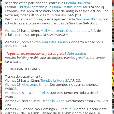
negocios están participando, entre ellos
Tienda Universal
,
Carrion,
Librería Lehmann
y
La Gloria
.
Desfile 11am
, Musica por Dj
Lawrens Casal 6pm, al costado norte del antiguo edificio del INS. Con
extra seguridad (70 policías municipales). SAN JOSE.
Despues de sus compras, puede aprovechar la
Noche en Blanco
, con
actividades gratuitas en varios parques de San Jose. SAN JOSE.
Viernes 23 hasta 12mn.
Mall Multicentro Desamparados
. Rifa de
celulares con su compra. DESAMPARADOS.
Viernes 23, 6pm a 12mn.
Plaza Real Cariari
. Concierto Alonso Solis,
8pm. HEREDIA.
¿Te gustan las promociones y cosas gratis?
Subscribite
a
nuestro boletín y recibí todos los mejores eventos gratuitos por correo
electrónico.
TIENDA PARTICULARES:
Tienda de departamento
Viernes 23 hasta 12mn.
Tiendas Universal
. VARIOS.
Viernes 23.
Almacenes Siman
. Descuentos incluyen colchones.
VARIOS.
Viernes 23, 8am a 12mn.
Aliss
. 30% descuento en toda la tienda.
VARIOS.
Viernes 23, hasta 10pm.
Tienda la Gloria
. Descuentos hasta 70%. SAN
JOSE.
Viernes 23, Sábado 24 y Domingo 25.
Yamuni
. Horario: Lincoln Plaza,
viernes 23 de 8 a 12mn. Sábado de 10 a 9pm y domingo de 10 a