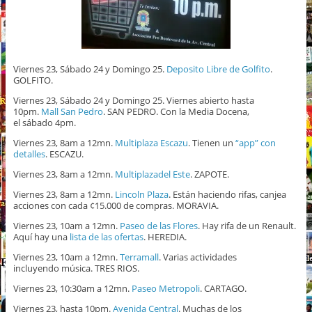
Viernes 23, Sábado 24 y Domingo 25.
Deposito Libre de Golfito
.
GOLFITO.
Viernes 23, Sábado 24 y Domingo 25. Viernes abierto hasta
10pm.
Mall San Pedro
. SAN PEDRO. Con la Media Docena,
el sábado 4pm.
Viernes 23, 8am a 12mn.
Multiplaza Escazu
. Tienen un
“app” con
detalles
. ESCAZU.
Viernes 23, 8am a 12mn.
Multiplazadel Este
. ZAPOTE.
Viernes 23, 8am a 12mn.
Lincoln Plaza
. Están haciendo rifas, canjea
acciones con cada ¢15.000 de compras. MORAVIA.
Viernes 23, 10am a 12mn.
Paseo de las Flores
. Hay rifa de un Renault.
Aquí hay una
lista de las ofertas
. HEREDIA.
Viernes 23, 10am a 12mn.
Terramall
. Varias actividades
incluyendo música. TRES RIOS.
Viernes 23, 10:30am a 12mn.
Paseo Metropoli
. CARTAGO.
Viernes 23, hasta 10pm.
Avenida Central
. Muchas de los