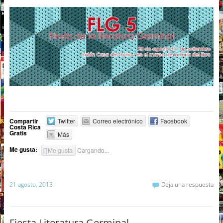
Compartir
Twitter
Correo electrónico
Facebook
Costa Rica
Gratis
Más
Me gusta:
Me gusta
Cargando...
21 agosto, 2013
Deja una respuesta
Fiesta Literatura Germinal