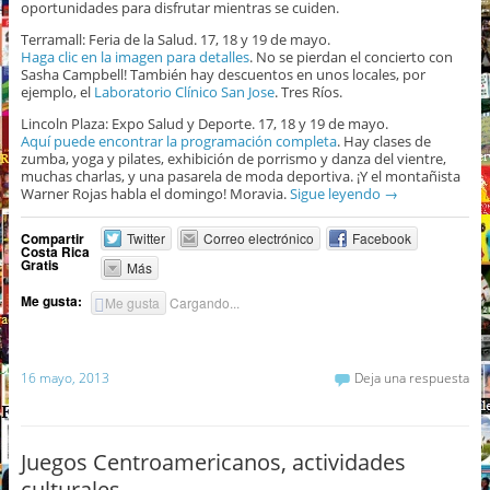
oportunidades para disfrutar mientras se cuiden.
Terramall: Feria de la Salud. 17, 18 y 19 de mayo.
Haga clic en la imagen para detalles
. No se pierdan el concierto con
Sasha Campbell! También hay descuentos en unos locales, por
ejemplo, el
Laboratorio Clínico San Jose
. Tres Ríos.
Lincoln Plaza: Expo Salud y Deporte. 17, 18 y 19 de mayo.
Aquí puede encontrar la programación completa
. Hay clases de
zumba, yoga y pilates, exhibición de porrismo y danza del vientre,
muchas charlas, y una pasarela de moda deportiva. ¡Y el montañista
Warner Rojas habla el domingo! Moravia.
Sigue leyendo
→
Compartir
Twitter
Correo electrónico
Facebook
Costa Rica
Gratis
Más
Me gusta:
Me gusta
Cargando...
16 mayo, 2013
Deja una respuesta
Juegos Centroamericanos, actividades
culturales