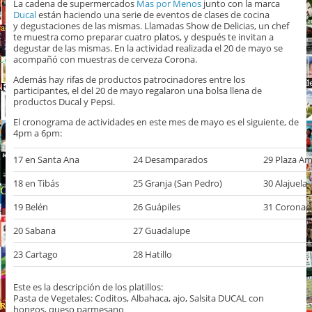
La cadena de supermercados
Mas por Menos
junto con la marca
Ducal
están haciendo una serie de eventos de clases de cocina
y degustaciones de las mismas. Llamadas Show de Delicias, un chef
te muestra como preparar cuatro platos, y después te invitan a
degustar de las mismas. En la actividad realizada el 20 de mayo se
acompañó con muestras de cerveza Corona.
Además hay rifas de productos patrocinadores entre los
participantes, el del 20 de mayo regalaron una bolsa llena de
productos Ducal y Pepsi.
El cronograma de actividades en este mes de mayo es el siguiente, de
4pm a 6pm:
17 en Santa Ana
24 Desamparados
29 Plaza Am
18 en Tibás
25 Granja (San Pedro)
30 Alajuela
19 Belén
26 Guápiles
31 Coronad
20 Sabana
27 Guadalupe
23 Cartago
28 Hatillo
Este es la descripción de los platillos:
Pasta de Vegetales: Coditos, Albahaca, ajo, Salsita DUCAL con
hongos, queso parmesano