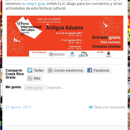
tenemos
su mejor guía
. HAGA CLIC abajo para los conciertos y otras
actividades de este festival cultural.
Compartir
Twitter
Correo electrónico
Facebook
Costa Rica
Gratis
Más
Me gusta:
Me gusta
Cargando...
21 agosto, 2014
Deja una respuesta