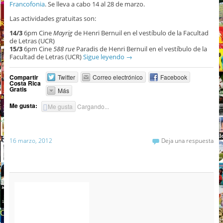
Francofonia
. Se lleva a cabo 14 al 28 de marzo.
Las actividades gratuitas son:
14/3
6pm Cine
Mayrig
de Henri Bernuil en el vestíbulo de la Facultad
de Letras (UCR)
15/3
6pm Cine
588 rue
Paradis de Henri Bernuil en el vestíbulo de la
Facultad de Letras (UCR)
Sigue leyendo
→
Compartir
Twitter
Correo electrónico
Facebook
Costa Rica
Gratis
Más
Me gusta:
Me gusta
Cargando...
16 marzo, 2012
Deja una respuesta