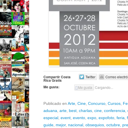
Compartir Costa
Twitter
Correo electró
Rica Gratis
Me gusta:
Me gusta
Cargando...
Publicado en
Arte
,
Cine
,
Concurso
,
Cursos
,
Fe
aduana
,
arte
,
best
,
charlas
,
cine
,
conferencia
,
especial
,
event
,
evento
,
expo
,
expofoto
,
feria
,
guide
,
mejor
,
nacional
,
obsequios
,
octubre
,
pr