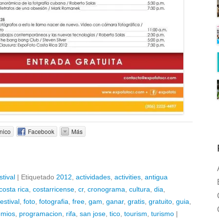
nico
Facebook
Más
stival
|
Etiquetado
2012
,
actividades
,
activities
,
antigua
costa rica
,
costarricense
,
cr
,
cronograma
,
cultura
,
dia
,
festival
,
foto
,
fotografia
,
free
,
gam
,
ganar
,
gratis
,
gratuito
,
guia
,
emios
,
programacion
,
rifa
,
san jose
,
tico
,
tourism
,
turismo
|