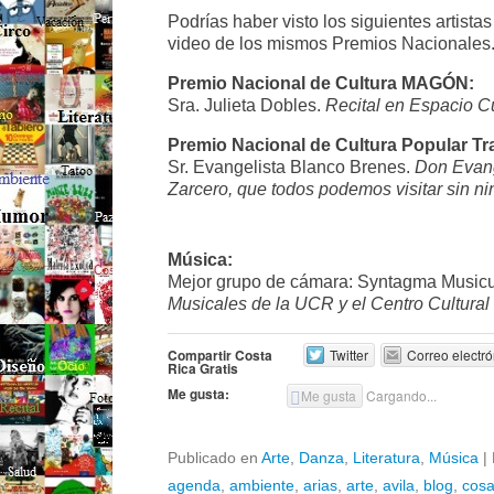
Podrías haber visto los siguientes artist
video de los mismos Premios Nacionales
Premio Nacional de Cultura MAGÓN:
Sra. Julieta Dobles.
Recital en Espacio C
Premio Nacional de Cultura Popular Tra
Sr. Evangelista Blanco Brenes.
Don Evang
Zarcero, que todos podemos visitar sin ni
Música:
Mejor grupo de cámara: Syntagma Music
Musicales de la UCR y el Centro Cultura
Compartir Costa
Twitter
Correo electró
Rica Gratis
Me gusta:
Me gusta
Cargando...
Publicado en
Arte
,
Danza
,
Literatura
,
Música
|
agenda
,
ambiente
,
arias
,
arte
,
avila
,
blog
,
cos