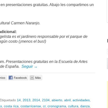
as en presentaciones gratuitas. Abajo les compartimos un
.
ultural Carmen Naranjo.
dicional:
elista es el jardinero responsable por el parque de
ngún costo (¡menos el bus!)
um.
Presentaciones gratuitas en la Escuela de Artes
l de España.
Seguir →
nico
Facebook
Más
Etiquetado
14
,
2013
,
2014
,
2104
,
abierto
,
abril
,
actividades
,
as
,
costa rica
,
costarricense
,
cr
,
cronograma
,
cultura
,
danza
,