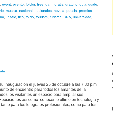
,
event
,
evento
,
folclor
,
free
,
gam
,
gratis
,
gratuito
,
guia
,
guide
,
rio
,
musica
,
nacional
,
nacionales
,
novela
,
poesia
,
premios
,
na
,
Teatro
,
tico
,
to do
,
tourism
,
turismo
,
UNA
,
universidad
,
atis
 su inauguración el jueves 25 de octubre a las 7:30 p.m.
punto de encuentro para todos los amantes de la
dos los visitantes un espacio para ampliar sus
exposiciones así como conocer lo último en tecnología y
 tanto para los fotógrafos profesionales, como para los