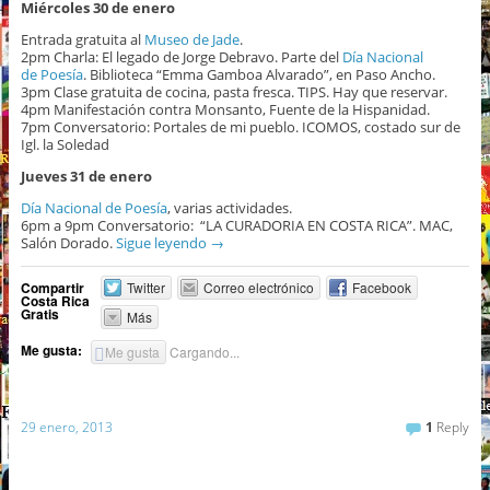
Miércoles 30 de enero
Entrada gratuita al
Museo de Jade
.
2pm Charla: El legado de Jorge Debravo. Parte del
Día Nacional
de Poesía
. Biblioteca “Emma Gamboa Alvarado”, en Paso Ancho.
3pm Clase gratuita de cocina, pasta fresca. TIPS. Hay que reservar.
4pm Manifestación contra Monsanto, Fuente de la Hispanidad.
7pm Conversatorio: Portales de mi pueblo. ICOMOS, costado sur de
Igl. la Soledad
Jueves 31 de enero
Día Nacional de Poesía
, varias actividades.
6pm a 9pm Conversatorio: “LA CURADORIA EN COSTA RICA”. MAC,
Salón Dorado.
Sigue leyendo
→
Compartir
Twitter
Correo electrónico
Facebook
Costa Rica
Gratis
Más
Me gusta:
Me gusta
Cargando...
29 enero, 2013
1
Reply