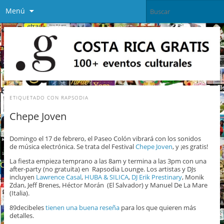
Menú
ETIQUETADO CON
RAPSODIA
Chepe Joven
Domingo el 17 de febrero, el Paseo Colón vibrará con los sonidos
de música electrónica. Se trata del Festival
Chepe Joven
, y ¡es gratis!
La fiesta empieza temprano a las 8am y termina a las 3pm con una
after-party (no gratuita) en Rapsodia Lounge. Los artistas y DJs
incluyen
Lawrence Casal
,
HUBA & SILICA
,
DJ Erik Prestinary
, Monik
Zdan, Jeff Brenes, Héctor Morán (El Salvador) y Manuel De La Mare
(Italia).
89decibeles
tienen una buena reseña
para los que quieren más
detalles.