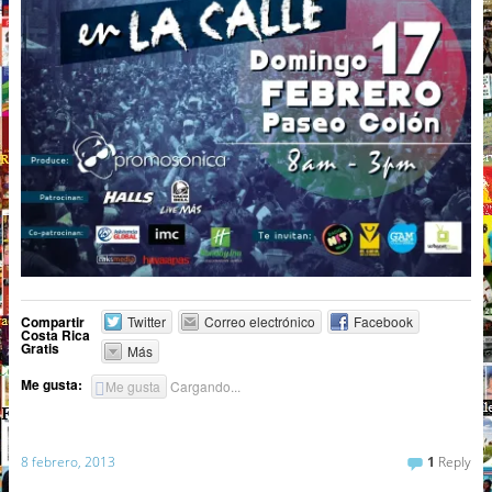
Compartir
Twitter
Correo electrónico
Facebook
Costa Rica
Gratis
Más
Me gusta:
Me gusta
Cargando...
8 febrero, 2013
1
Reply