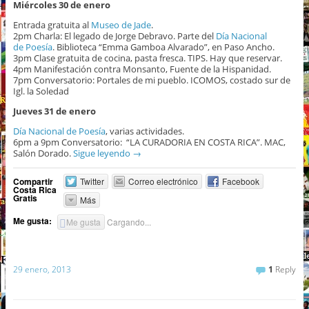
Miércoles 30 de enero
Entrada gratuita al
Museo de Jade
.
2pm Charla: El legado de Jorge Debravo. Parte del
Día Nacional
de Poesía
. Biblioteca “Emma Gamboa Alvarado”, en Paso Ancho.
3pm Clase gratuita de cocina, pasta fresca. TIPS. Hay que reservar.
4pm Manifestación contra Monsanto, Fuente de la Hispanidad.
7pm Conversatorio: Portales de mi pueblo. ICOMOS, costado sur de
Igl. la Soledad
Jueves 31 de enero
Día Nacional de Poesía
, varias actividades.
6pm a 9pm Conversatorio: “LA CURADORIA EN COSTA RICA”. MAC,
Salón Dorado.
Sigue leyendo
→
Compartir
Twitter
Correo electrónico
Facebook
Costa Rica
Gratis
Más
Me gusta:
Me gusta
Cargando...
29 enero, 2013
1
Reply