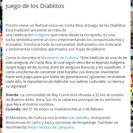
Juego de los Diablitos
Pronto viene un festival único en Costa Rica, el Juego de los Diablitos.
Esta tradición ancestral se trata de
una celebración
indígena
que viene desde la conquista. Es una
lucha simbólica entre un toro (representando los conquistadores) y
el pueblo. Involucra todo la comunidad, disfrazados con máscaras
y vestimentas coloridas adornados con hojas de plátano.
Como lo describe el
Ministerio de Cultura
: “
Esta tradición es una de las
más antiguas de Costa Rica, la cual según describe la leyenda indígena,
surgió luego de las luchas entre los antiguos borucas y los españoles. Y
como una forma de conservar esta hazaña. Los borucas inventaron
hacer este juego para que todas las generaciones siguientes recordaran
cada año, la importancia de defender sus valores culturales, su tierra y
su dignidad.
“
Dónde
: La comunidad de Rey Curré está situada a 32 km al sureste
de Buenos Aires, Zona Sur. Es la cabecera principal de su territorio
que lleva el mismo nombre.
Cuándo
: del 31 de enero (a medianoche) al 3 de febrero
El Ministerio de Cultura nos brinda
más detalles
, incluyendo
direcciones en carro y bus y opciones de hospedaje. Tambien se
recomienda
llevar tiendas de campaña
.