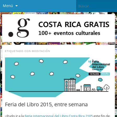
Menú
ETIQUETADO CON
MEDITACIÓN
Feria del Libro 2015, entre semana
¿Pudo ir a la
Feria Internacional del Libro Costa Rica 2105
este fin de