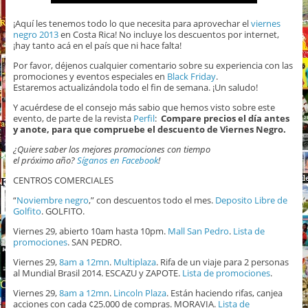
¡Aquí les tenemos todo lo que necesita para aprovechar el
viernes
negro 2013
en Costa Rica! No incluye los descuentos por internet,
¡hay tanto acá en el país que ni hace falta!
Por favor, déjenos cualquier comentario sobre su experiencia con las
promociones y eventos especiales en
Black Friday
.
Estaremos actualizándola todo el fin de semana. ¡Un saludo!
Y acuérdese de el consejo más sabio que hemos visto sobre este
evento, de parte de la revista
Perfil
:
Compare precios el día antes
y anote, para que compruebe el descuento de Viernes Negro.
¿Quiere saber los mejores promociones con tiempo
el próximo año?
Síganos en Facebook
!
CENTROS COMERCIALES
“
Noviembre negro
,” con descuentos todo el mes.
Deposito Libre de
Golfito
. GOLFITO.
Viernes 29, abierto 10am hasta 10pm.
Mall San Pedro
.
Lista de
promociones
. SAN PEDRO.
Viernes 29,
8am a 12mn
.
Multiplaza
. Rifa de un viaje para 2 personas
al Mundial Brasil 2014. ESCAZU y ZAPOTE.
Lista de promociones
.
Viernes 29,
8am a 12mn
.
Lincoln Plaza
. Están haciendo rifas, canjea
acciones con cada ¢25.000 de compras. MORAVIA.
Lista de